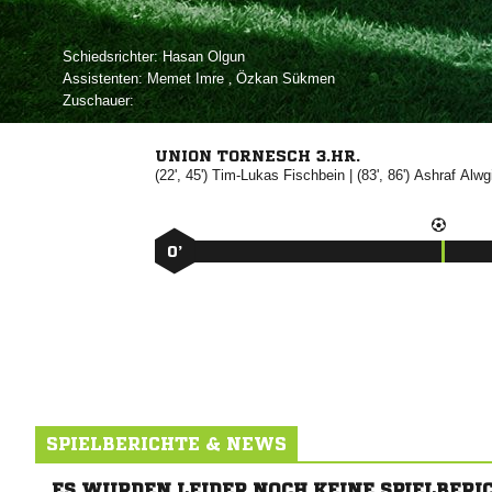
Schiedsrichter:
 
Assistenten:
 
,  
Zuschauer:
UNION TORNESCH 3.HR.
(22', 45')


| (83', 86')


0’
SPIELBERICHTE & NEWS
ES WURDEN LEIDER NOCH KEINE SPIELBERI