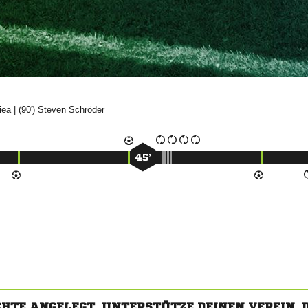

| (90')


45’
CHTE ANGELEGT. UNTERSTÜTZE DEINEN VEREIN,