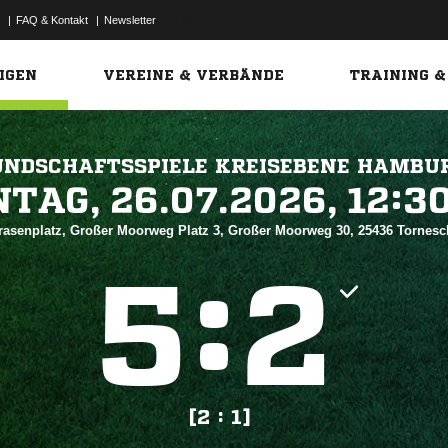
|
FAQ & Kontakt
|
Newsletter
Link
IGEN
VEREINE & VERBÄNDE
TRAINING &
UNDSCHAFTSSPIELE KREISEBENE HAMBU
 


rasenplatz, Großer Moorweg Platz 3, Großer Moorweg 30, 25436 Tornes
:


[2 : 1]