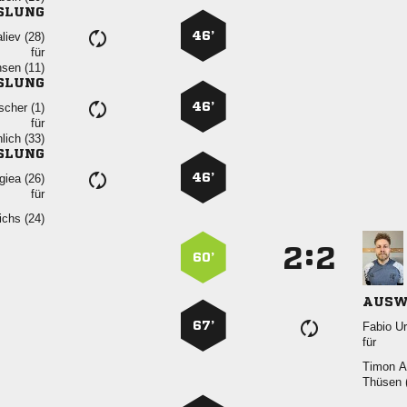
SLUNG
46’
 
für
 
SLUNG
46’
 
für
 
SLUNG
46’
 
für
 
:


60’
AUSW
67’
 
für
 
 