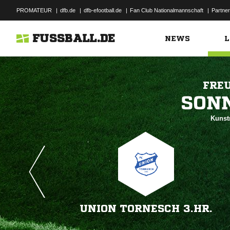
PROMATEUR
|
dfb.de
|
dfb-efootball.de
|
Fan Club Nationalmannschaft
|
Partner
FUSSBALL.DE
NEWS
L
FRE

Kunst
UNION TORNESCH 3.HR.