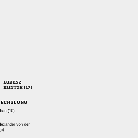

 
ECHSLUNG
 
  
