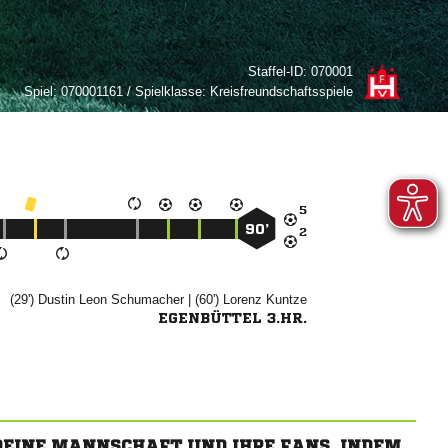
Staffel-ID:
070001
Spiel:
070001161 / Spielklasse: Kreisfreundschaftsspiele

90’

(29')
 

| (60')


EGENBÜTTEL 3.HR.
 DEINE MANNSCHAFT UND IHRE FANS, INDEM