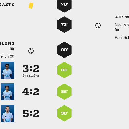
KARTE
70’
AUSW
73’
 
für
 
SLUNG
für
80’
 
:


83’
Strafstoßtor
:


86’
:


90’