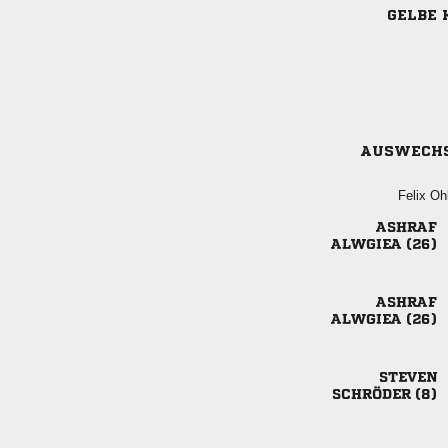
GELBE 
AUSWECH
 

 

 

 