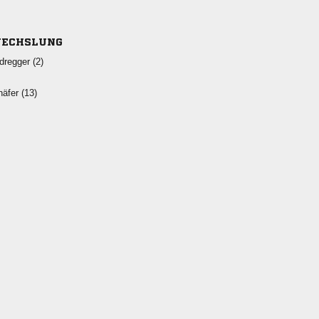
ECHSLUNG
 
 