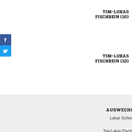

 

 
AUSWECH
 
 