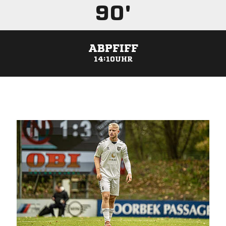
90'
ABPFIFF
14:10UHR
ANZEIGE