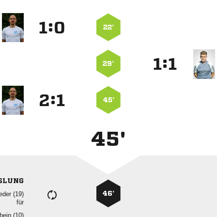
:


22’
:


29’
:


45’
45'
SLUNG
46’
 
für
 