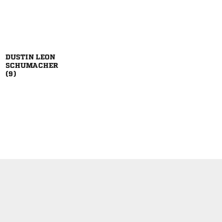
 

