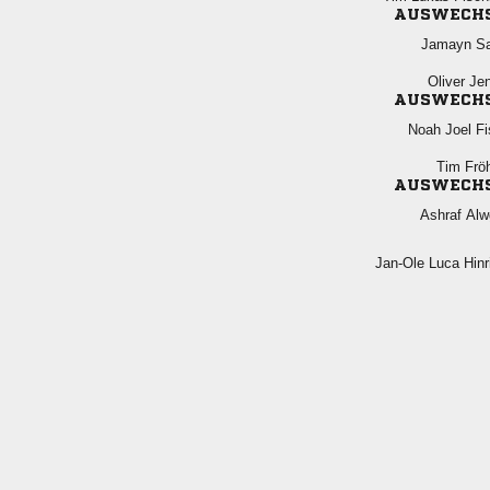
AUSWECH
 
 
AUSWECH
  
 
AUSWECH
 
  