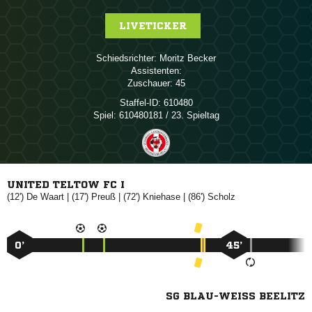
LIVETICKER
Schiedsrichter:
 
Assistenten:
Zuschauer:
45
Staffel-ID:
610480
Spiel:
610480181 / 23. Spieltag
UNITED TELTOW FC I
(12')
 
| (17')

| (72')

| (86')

0’
45’
SG BLAU-WEISS BEELITZ