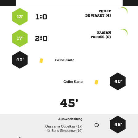

:


  
12’

:


 
17’
40’
Gelbe Karte
40’
Gelbe Karte
45'
Auswechslung
46’
  
für
  