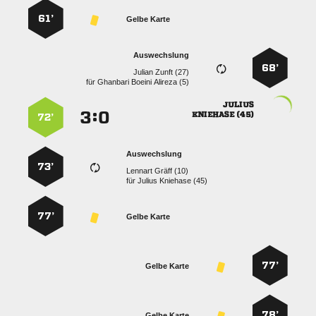
61’
Gelbe Karte
Auswechslung
68’
  
für
   

:


 
72’
Auswechslung
73’
  
für
  
77’
Gelbe Karte
77’
Gelbe Karte
78’
Gelbe Karte