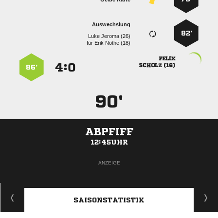
Auswechslung
82’
  
für
  

:


 
86’
90'
ABPFIFF
12:45UHR
ANZEIGE
SAISONSTATISTIK