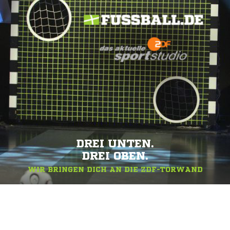
DREI UNTEN.
DREI OBEN.
WIR BRINGEN DICH AN DIE ZDF-TORWAND