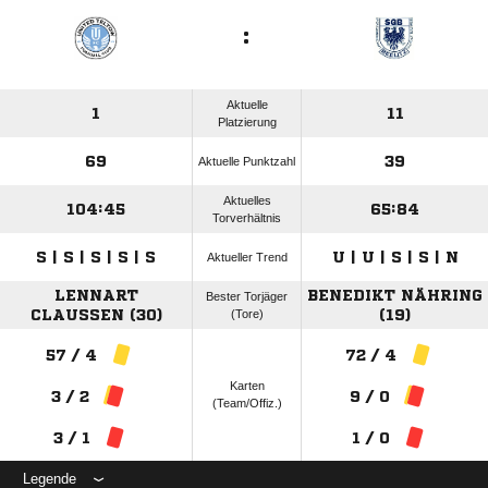
:
Aktuelle
1
11
Platzierung
69
39
Aktuelle Punktzahl
Aktuelles
104:45
65:84
Torverhältnis
S | S | S | S | S
U | U | S | S | N
Aktueller Trend
LENNART
BENEDIKT NÄHRING
Bester Torjäger
CLAUSSEN (30)
(Tore)
(19)
57 / 4
72 / 4
Karten
3 / 2
9 / 0
(Team/Offiz.)
3 / 1
1 / 0
Legende