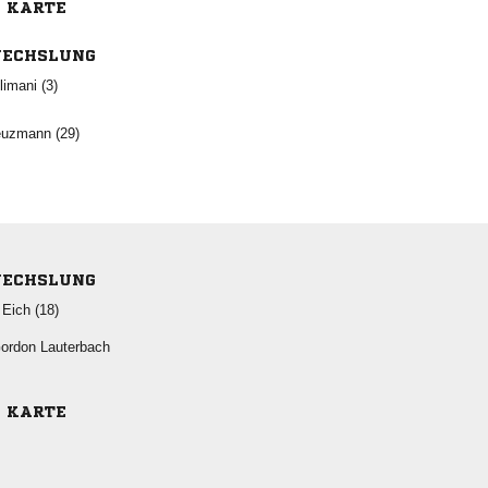
E KARTE
ECHSLUNG
 
 
ECHSLUNG
 
 
E KARTE