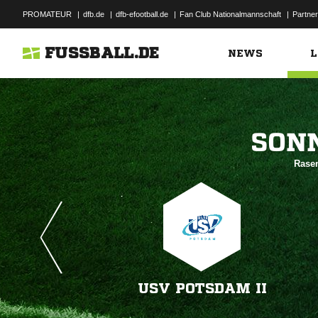
PROMATEUR
|
dfb.de
|
dfb-efootball.de
|
Fan Club Nationalmannschaft
|
Partner
FUSSBALL.DE
NEWS
L

Rasen
USV POTSDAM II