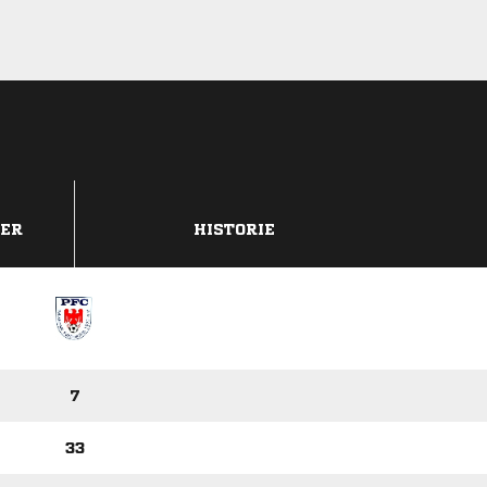
DER
HISTORIE
7
33