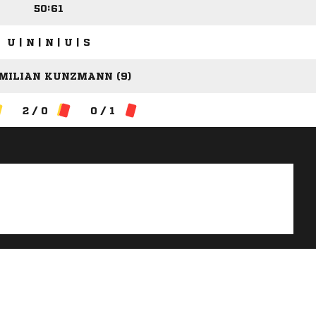
50:61
U | N | N | U | S
MILIAN KUNZMANN (9)
2 / 0
0 / 1