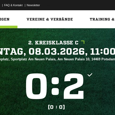
|
FAQ & Kontakt
|
Newsletter
Link
IGEN
VEREINE & VERBÄNDE
TRAINING &
2. KREISKLASSE C
 


platz, Sportplatz Am Neuen Palais, Am Neuen Palais 10, 14469 Potsda
:


[0 : 0]