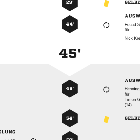
29’
GELB
AUSW
44’
 
für
 
45'
AUSW
46’
 
für


54’
GELB
SLUNG