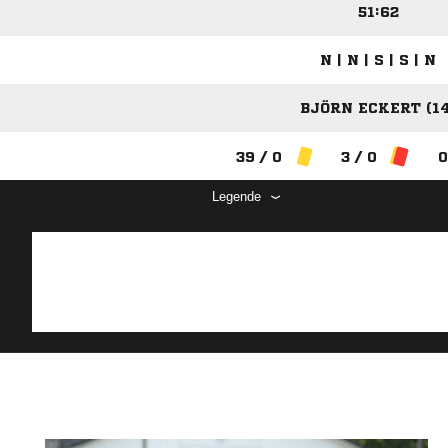
51:62
N | N | S | S | N
BJÖRN ECKERT (14
39 / 0
3 / 0
0
Legende