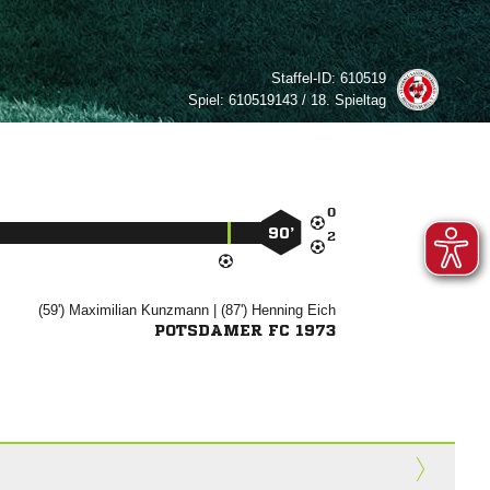
Staffel-ID:
610519
Spiel:
610519143 / 18. Spieltag

90’

(59')


| (87')


POTSDAMER FC 1973