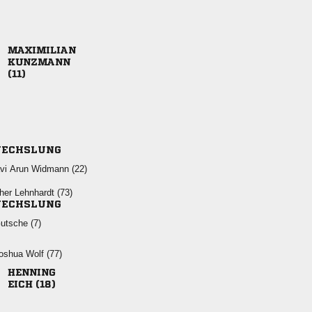



ECHSLUNG
   
  
ECHSLUNG
 
  

 