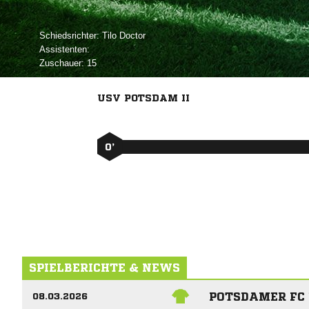
Schiedsrichter:
 
Assistenten:
Zuschauer:
15
USV POTSDAM II
0’
SPIELBERICHTE & NEWS
POTSDAMER FC 
08.03.2026