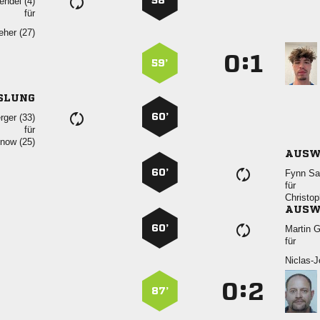
58’
 
für
 
:


59’
SLUNG
60’
 
für
 
AUSW
60’
 
für

AUSW
60’
 
für

:


87’