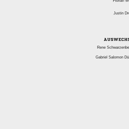
 
 
AUSWECH
 
  