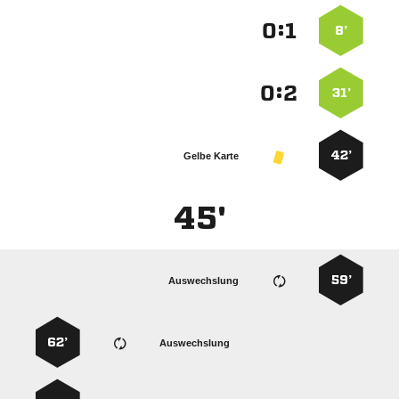
:


8’
:


31’
42’
Gelbe Karte
45'
59’
Auswechslung
62’
Auswechslung