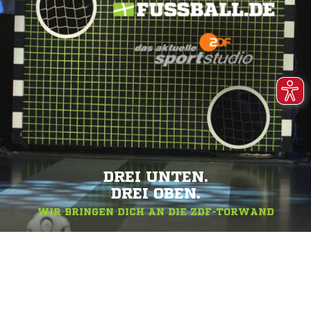
DREI UNTEN.
DREI OBEN.
WIR BRINGEN DICH AN DIE ZDF-TORWAND