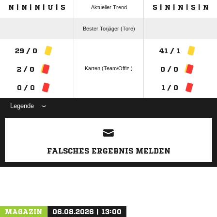
N | N | N | U | S
S | N | N | S | N
Aktueller Trend
Bester Torjäger (Tore)
29 / 0
41 / 1
Karten (Team/Offiz.)
2 / 0
0 / 0
0 / 0
1 / 0
Legende
ANZEIGE
FALSCHES ERGEBNIS MELDEN
MAGAZIN
06.08.2026 | 13:00