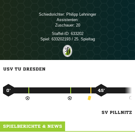
Schiedsrichter:
 
Assistenten:
Zuschauer:
20
Staffel-ID:
633202
Spiel:
633202193 / 25. Spieltag
USV TU DRESDEN
0’
45’
SV PILLNITZ
SPIELBERICHTE & NEWS