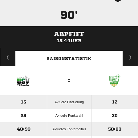
90'
ABPFIFF
15:44UHR
ANZEIGE
SAISONSTATISTIK
:
15
12
Aktuelle Platzierung
25
30
Aktuelle Punktzahl
48:93
58:83
Aktuelles Torverhältnis