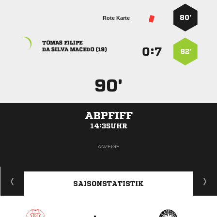
80’
Rote Karte
 
:


   
82’
90'
ABPFIFF
14:35UHR
ANZEIGE
SAISONSTATISTIK