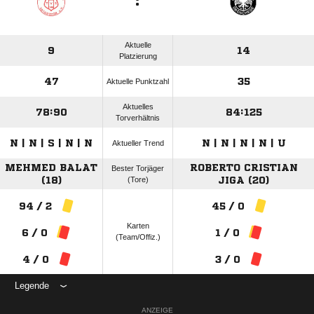
:
Aktuelle
9
14
Platzierung
47
35
Aktuelle Punktzahl
Aktuelles
78:90
84:125
Torverhältnis
N | N | S | N | N
N | N | N | N | U
Aktueller Trend
MEHMED BALAT
ROBERTO CRISTIAN
Bester Torjäger
(18)
(Tore)
JIGA (20)
94 / 2
45 / 0
Karten
6 / 0
1 / 0
(Team/Offiz.)
4 / 0
3 / 0
Legende
ANZEIGE