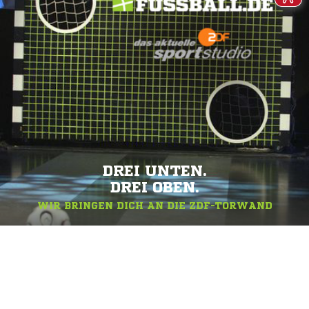
DREI UNTEN.
DREI OBEN.
WIR BRINGEN DICH AN DIE ZDF-TORWAND