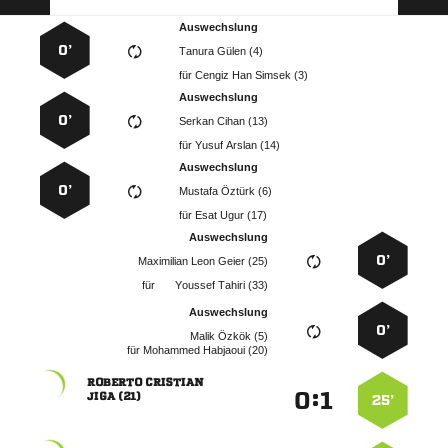
Auswechslung
0’
  
für
   
Auswechslung
0’
  
für
  
Auswechslung
0’
  
für
  
Auswechslung
0’
   
für
  
Auswechslung
0’
  
für
  
 
:


 
25’