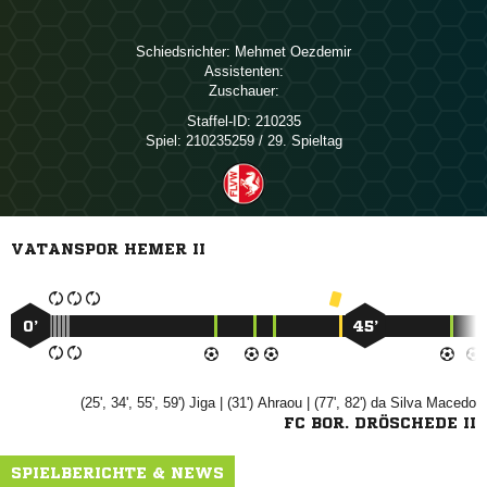
Schiedsrichter:
 
Assistenten:
Zuschauer:
Staffel-ID:
210235
Spiel:
210235259 / 29. Spieltag
VATANSPOR HEMER II
0’
45’
(25', 34', 55', 59')

| (31')

| (77', 82')
  
FC BOR. DRÖSCHEDE II
SPIELBERICHTE & NEWS