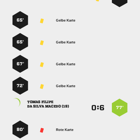
65’
Gelbe Karte
65’
Gelbe Karte
67’
Gelbe Karte
72’
Gelbe Karte
 
:


   
77’
80’
Rote Karte