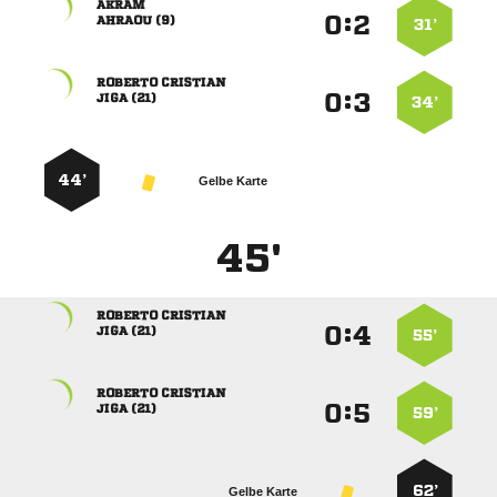

:


 
31’
 
:


 
34’
44’
Gelbe Karte
45'
 
:


 
55’
 
:


 
59’
62’
Gelbe Karte