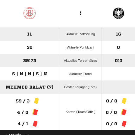
:
11
16
Aktuelle Platzierung
30
0
Aktuelle Punktzahl
39:73
0:0
Aktuelles Torverhältnis
S | N | N | S | N
Aktueller Trend
MEHMED BALAT (7)
Bester Torjäger (Tore)
59 / 3
0 / 0
Karten (Team/Offiz.)
4 / 0
0 / 0
4 / 1
0 / 0