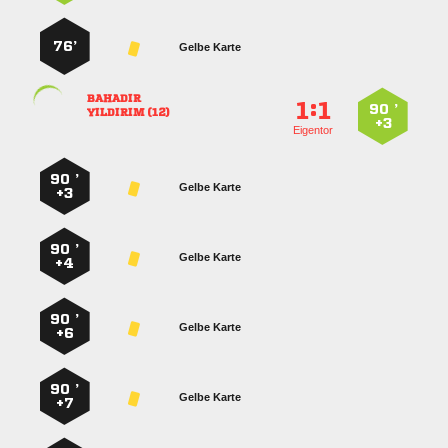
76’
Gelbe Karte

:


90 ’
 
+3
Eigentor
90 ’
Gelbe Karte
+3
90 ’
Gelbe Karte
+4
90 ’
Gelbe Karte
+6
90 ’
Gelbe Karte
+7