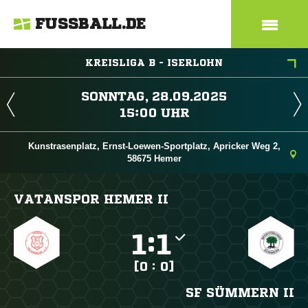
FUSSBALL.DE
KREISLIGA B - ISERLOHN
 
 
Kunstrasenplatz, Ernst-Loewen-Sportplatz, Apricker Weg 2,
58675 Hemer
VATANSPOR HEMER II

:

[0 : 0]
SF SÜMMERN II