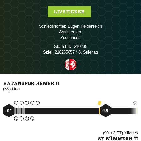
LIVETICKER
Schiedsrichter:
 
Assistenten:
Zuschauer:
Staffel-ID:
210235
Spiel:
210235057 / 8. Spieltag
VATANSPOR HEMER II
(58')

0’
45’
(90' +3 ET)

SF SÜMMERN II