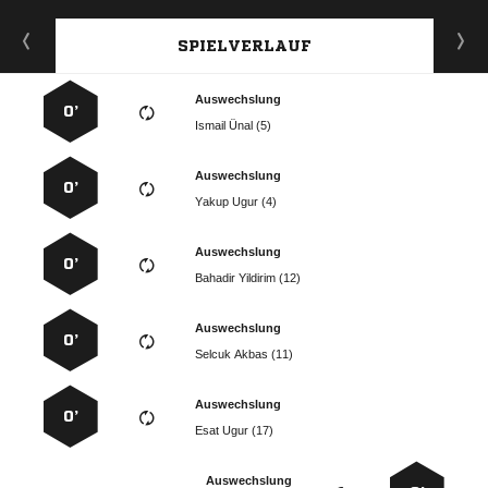
SPIELVERLAUF
Auswechslung
0’
  
Auswechslung
0’
  
Auswechslung
0’
  
Auswechslung
0’
  
Auswechslung
0’
  
Auswechslung