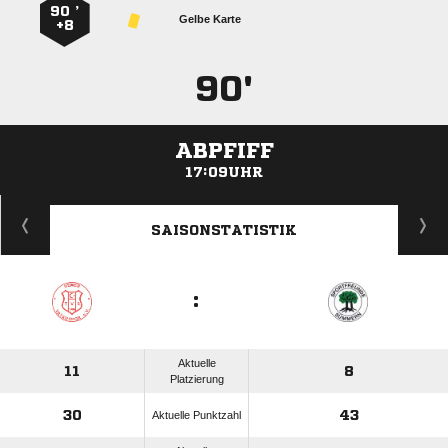
90 ’
Gelbe Karte
+8
90'
ABPFIFF
17:09UHR
ANZEIGE
SAISONSTATISTIK
:
Aktuelle
11
8
Platzierung
30
43
Aktuelle Punktzahl