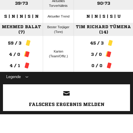
Aktuelles
39:73
90:73
Torverhältnis
S | N | N | S | N
N | N | S | S | U
Aktueller Trend
MEHMED BALAT
TIM RICHARD TÜMENA
Bester Torjäger
(7)
(Tore)
(14)
59 / 3
45 / 3
Karten
4 / 0
3 / 0
(Team/Offiz.)
4 / 1
0 / 0
Legende
ANZEIGE
FALSCHES ERGEBNIS MELDEN