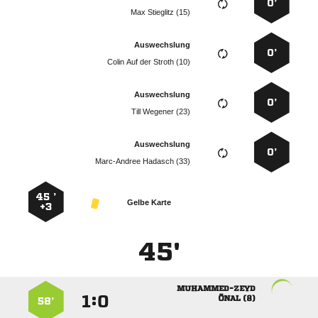
0’
  
Auswechslung
0’
    
Auswechslung
0’
  
Auswechslung
0’
  
45 ’
Gelbe Karte
+3
45'

:


 
58’