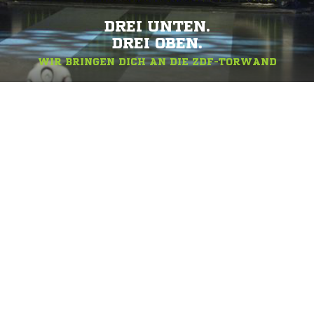
DREI UNTEN.
DREI OBEN.
WIR BRINGEN DICH AN DIE ZDF-TORWAND