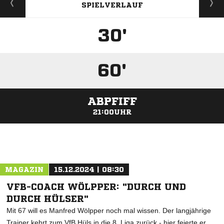
SPIELVERLAUF
30'
60'
ABPFIFF
21:00UHR
ANZEIGE
MAGAZIN
15.12.2024 | 08:30
VFB-COACH WÖLPPER: "DURCH UND
DURCH HÜLSER"
Mit 67 will es Manfred Wölpper noch mal wissen. Der langjährige
Trainer kehrt zum VfB Hüls in die 8. Liga zurück - hier feierte er