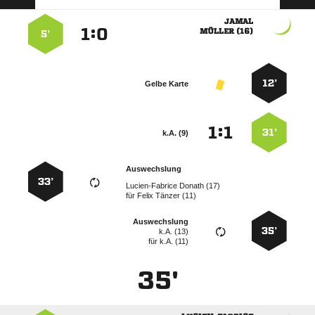

:


 
5’
12’
Gelbe Karte
:


31’
k.A. (9)
Auswechslung
33’
  
für
  
Auswechslung
35’
k.A. (13)
für
k.A. (11)
35'