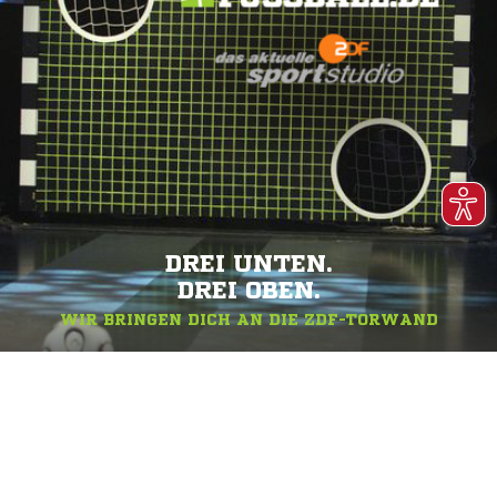
DREI UNTEN.
DREI OBEN.
WIR BRINGEN DICH AN DIE ZDF-TORWAND