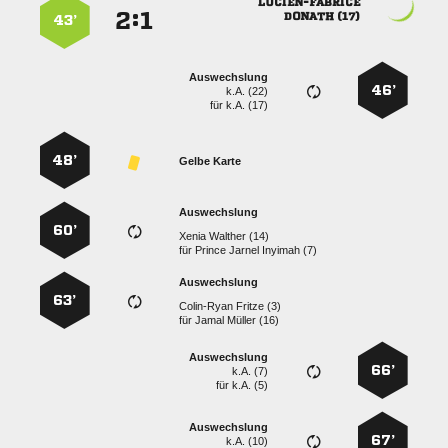

:


 
43’
Auswechslung
46’
k.A. (22)
für
k.A. (17)
48’
Gelbe Karte
Auswechslung
60’
  
für
   
Auswechslung
63’
  
für
  
Auswechslung
66’
k.A. (7)
für
k.A. (5)
Auswechslung
67’
k.A. (10)