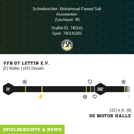
Schiedsrichter:
  
Assistenten:
Zuschauer:
80
Staffel-ID:
740141
Spiel:
740141001
VFB 07 LETTIN E.V.
(5')

| (43')

0’
35’
(31') k.A. (9)
SG MOTOR HALLE
SPIELBERICHTE & NEWS