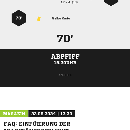
für
k.A. (19)
70’
Gelbe Karte
70'
ABPFIFF
19:20UHR
ANZEIGE
MAGAZIN
22.09.2024 | 12:30
FAQ: EINFÜHRUNG DER