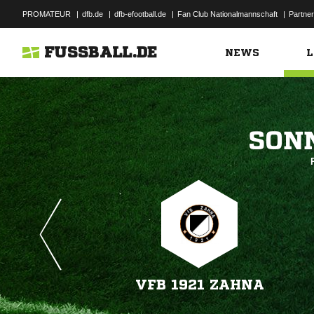
PROMATEUR
|
dfb.de
|
dfb-efootball.de
|
Fan Club Nationalmannschaft
|
Partner
FUSSBALL.DE
NEWS
L

VFB 1921 ZAHNA