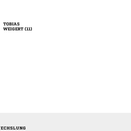

 
ECHSLUNG