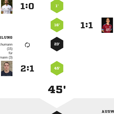
:


1’
:


16’
SLUNG
23’


für
 
:


45’
45'
AUSW