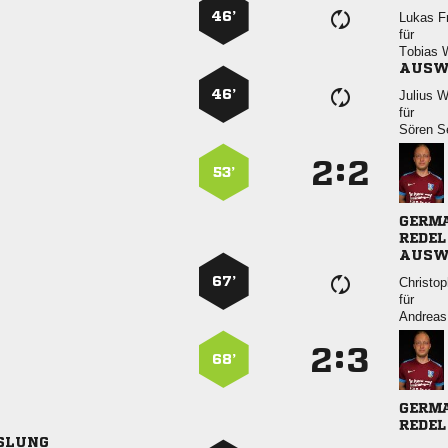
46’
 
für
 
AUSW
46’
 
für
 
:


53’

 
AUSW
67’

für

:


68’

 
SLUNG