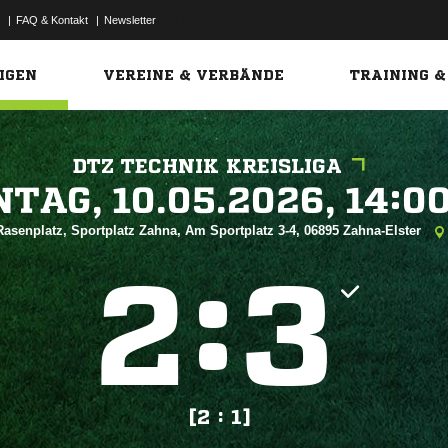
|
FAQ & Kontakt
|
Newsletter
Link
IGEN
VEREINE & VERBÄNDE
TRAINING &
DTZ TECHNIK KREISLIGA
 


Rasenplatz, Sportplatz Zahna, Am Sportplatz 3-4, 06895 Zahna-Elster
:


[2 : 1]