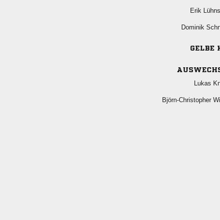
 
 
GELBE 
AUSWECH
 
 