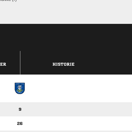
DER
HISTORIE
9
26