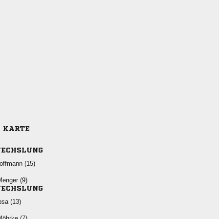
E KARTE
ECHSLUNG
 
 
ECHSLUNG
 
 