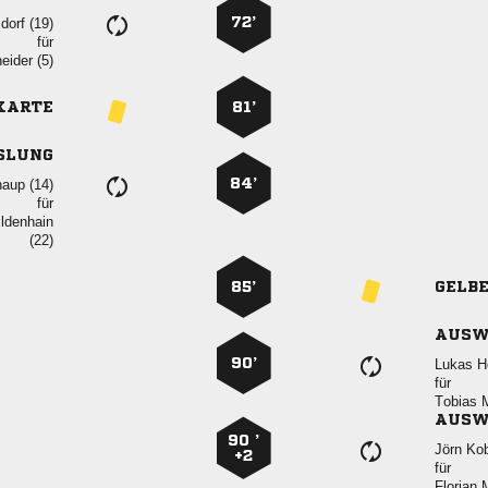
72’
 
für
 
KARTE
81’
SLUNG
84’
 
für


85’
GELB
AUSW
90’
 
für
 
AUSW
90 ’
 
+2
für
 