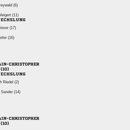
 
 
ECHSLUNG
 
 


ECHSLUNG
  
  

