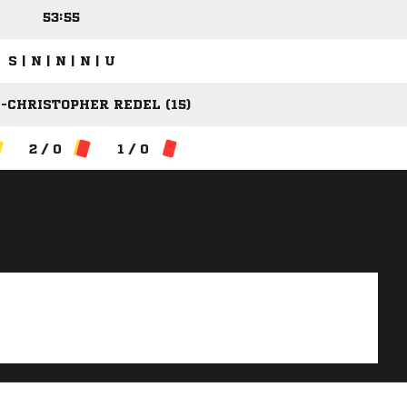
53:55
S | N | N | N | U
-CHRISTOPHER REDEL (15)
2 / 0
1 / 0