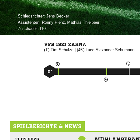
Schiedsrichter:
 
Assistenten:
 
,  
Zuschauer:
110
VFB 1921 ZAHNA
(1')


| (45')
 

0’
SPIELBERICHTE & NEWS
MÜHLANGERANE
11.05.2026