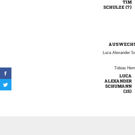

 
AUSWECH
  
 



