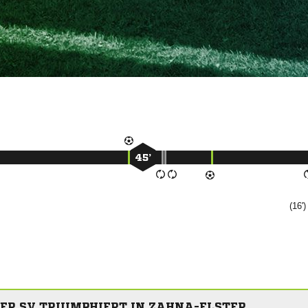
45’
(16'
R SV TRIUMPHIERT IN ZAHNA-ELSTER