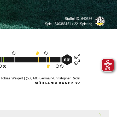
Staffel-ID:
640386
Spiel:
640386151 / 22. Spieltag

90’

)


| (53', 68')


MÜHLANGERANER SV