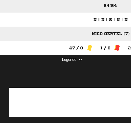
54:54
N | N | S | N | N
NICO OERTEL (7)
47 / 0
1 / 0
2
Legende