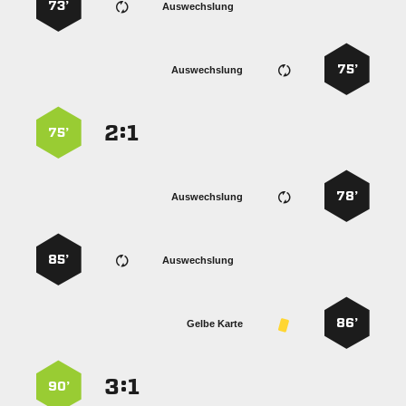
73’
Auswechslung
75’
Auswechslung
:


75’
78’
Auswechslung
85’
Auswechslung
86’
Gelbe Karte
:


90’