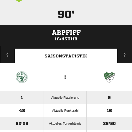
90'
ABPFIFF
16:45UHR
ANZEIGE
SAISONSTATISTIK
:
1
9
Aktuelle Platzierung
48
16
Aktuelle Punktzahl
62:26
26:50
Aktuelles Torverhältnis