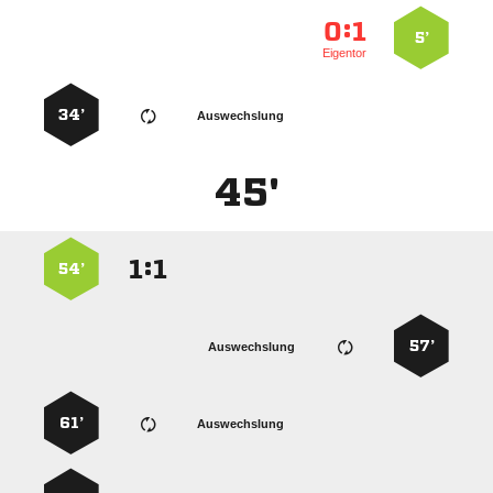
:


5’
Eigentor
34’
Auswechslung
45'
:


54’
57’
Auswechslung
61’
Auswechslung