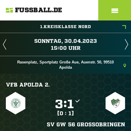
FUSSBALL.DE
1.KREISKLASSE NORD
 
 
Rasenplatz, Sportplatz Große Aue, Auenstr. 50, 99510
Apolda
VFB APOLDA 2.

:

[0 : 1]
SV GW 56 GROSSOBRINGEN