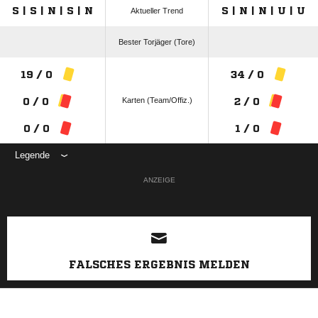
S | S | N | S | N
S | N | N | U | U
Aktueller Trend
Bester Torjäger (Tore)
19 / 0
34 / 0
Karten (Team/Offiz.)
0 / 0
2 / 0
0 / 0
1 / 0
Legende
ANZEIGE
FALSCHES ERGEBNIS MELDEN