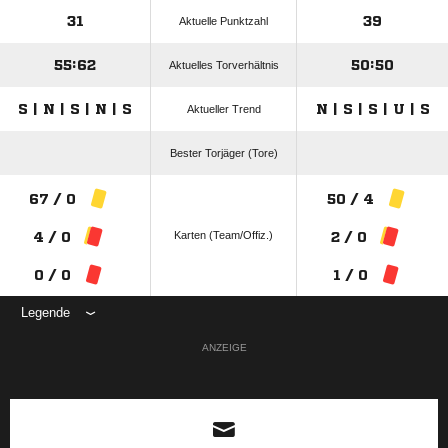
31
39
Aktuelle Punktzahl
55:62
50:50
Aktuelles Torverhältnis
S | N | S | N | S
N | S | S | U | S
Aktueller Trend
Bester Torjäger (Tore)
67 / 0
50 / 4
Karten (Team/Offiz.)
4 / 0
2 / 0
0 / 0
1 / 0
Legende
ANZEIGE