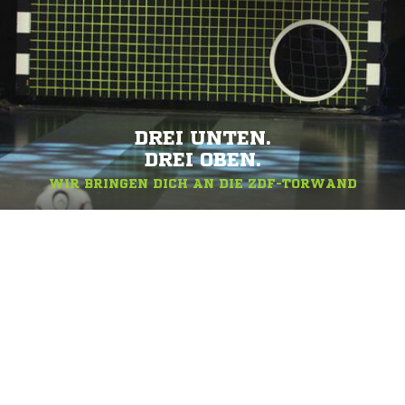
DREI UNTEN.
DREI OBEN.
WIR BRINGEN DICH AN DIE ZDF-TORWAND