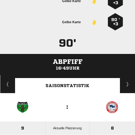
Gelbe Karte
+3
90 ’
Gelbe Karte
+3
90'
ABPFIFF
16:49UHR
ANZEIGE
SAISONSTATISTIK
:
9
8
Aktuelle Platzierung