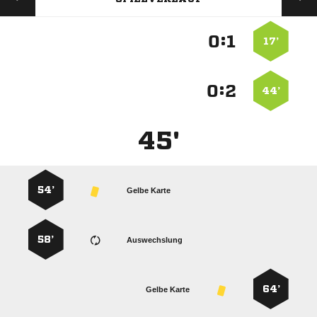
:


17’
:


44’
45'
54’
Gelbe Karte
58’
Auswechslung
64’
Gelbe Karte