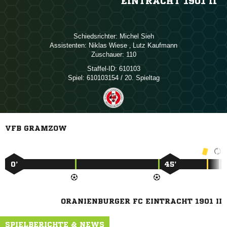
EINTRACHT 1901 II
Schiedsrichter:
 
Assistenten:
 
,  
Zuschauer:
110
Staffel-ID:
610103
Spiel:
610103154 / 20. Spieltag
VFB GRAMZOW
0’
45’
ORANIENBURGER FC EINTRACHT 1901 II
SPIELBERICHTE & NEWS