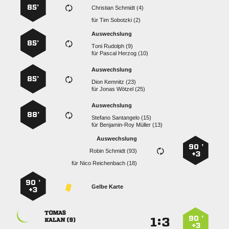
85’
  
für
  
Auswechslung
85’
  
für
  
Auswechslung
85’
  
für
  
Auswechslung
88’
  
für
  
Auswechslung
90 ’
  
+3
für
  
90 ’
Gelbe Karte
+3

90 ’
:


 
+3