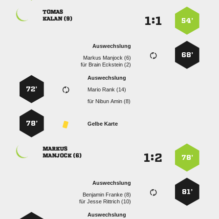

:


 
54’
Auswechslung
68’
  
für
  
Auswechslung
72’
  
für
  
78’
Gelbe Karte

:


 
78’
Auswechslung
81’
  
für
  
Auswechslung