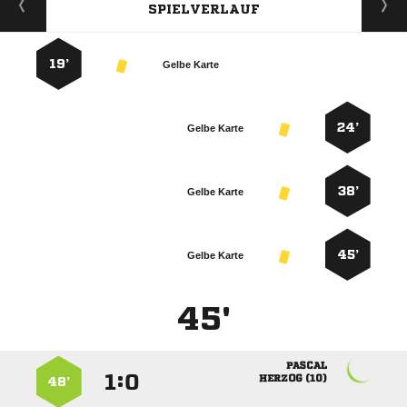
SPIELVERLAUF
19’
Gelbe Karte
24’
Gelbe Karte
38’
Gelbe Karte
45’
Gelbe Karte
45'

:


 
48’