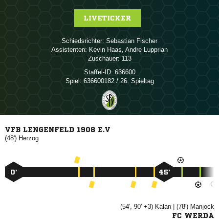
LIVETICKER
Schiedsrichter:
 
Assistenten:
 
,  
Zuschauer:
113
Staffel-ID:
636600
Spiel:
636600182 / 26. Spieltag
VFB LENGENFELD 1908 E.V
(48')

0’
45’
(54', 90' +3)

| (78')

FC WERDA