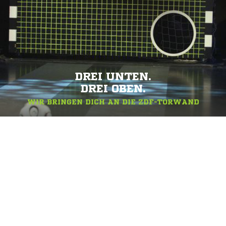
DREI UNTEN.
DREI OBEN.
WIR BRINGEN DICH AN DIE ZDF-TORWAND