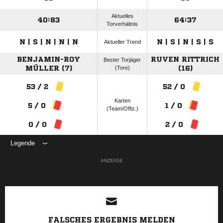
Aktuelles
40:83
64:37
Torverhältnis
N | S | N | N | N
N | S | N | S | S
Aktueller Trend
BENJAMIN-ROY
RUVEN RITTRICH
Bester Torjäger
MÜLLER (7)
(Tore)
(16)
53 / 2
52 / 0
Karten
5 / 0
1 / 0
(Team/Offiz.)
0 / 0
2 / 0
Legende
ANZEIGE
FALSCHES ERGEBNIS MELDEN