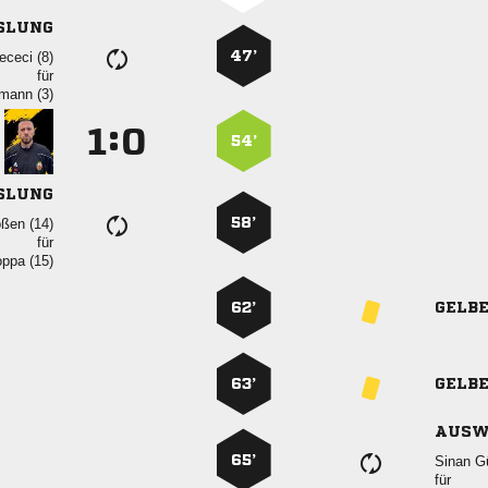
SLUNG
47’
 
für
 
:


54’
SLUNG
58’
 
für
 
62’
GELB
63’
GELB
AUSW
65’
 
für