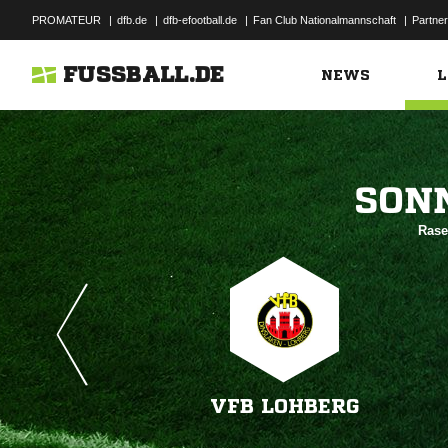
PROMATEUR
|
dfb.de
|
dfb-efootball.de
|
Fan Club Nationalmannschaft
|
Partner
FUSSBALL.DE
NEWS
L

Rase
VFB LOHBERG