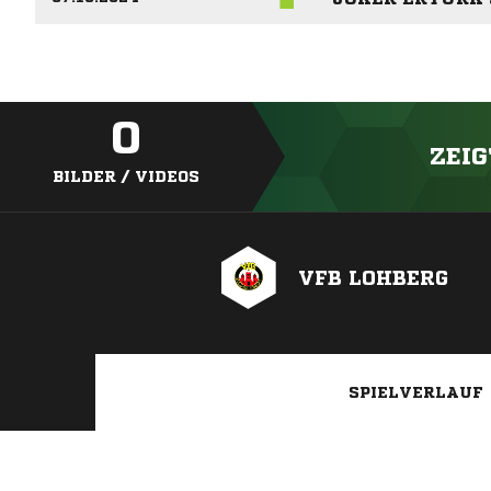
0
ZEIG
BILDER / VIDEOS
VFB LOHBERG
SPIELVERLAUF