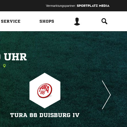
Vermarktungspartner:
 SERVICE
SHOPS
 
n
TURA 88 DUISBURG IV