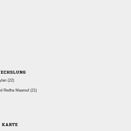
ECHSLUNG
 
   
E KARTE