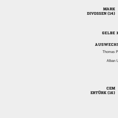

 
GELBE 
AUSWECH
 
 

 