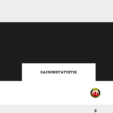
SAISONSTATISTIK
5