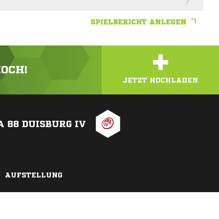
SPIELBERICHT ANLEGEN
+
HOCH!
JETZT HOCHLADEN
 88 DUISBURG IV
AUFSTELLUNG