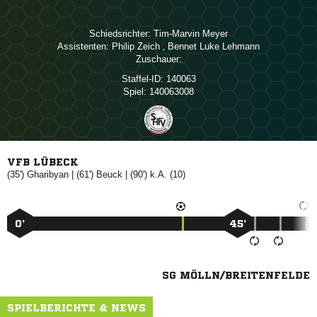
Schiedsrichter:
 
Assistenten:
 
,   
Zuschauer:
Staffel-ID:
140063
Spiel:
140063008
VFB LÜBECK
(35')

| (61')

| (90') k.A. (10)
0’
45’
SG MÖLLN/BREITENFELDE
SPIELBERICHTE & NEWS