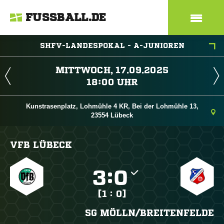
FUSSBALL.DE
SHFV-LANDESPOKAL - A-JUNIOREN
 
 
Kunstrasenplatz, Lohmühle 4 KR, Bei der Lohmühle 13,
23554 Lübeck
VFB LÜBECK

:

[1 : 0]
SG MÖLLN/​BREITENFELDE