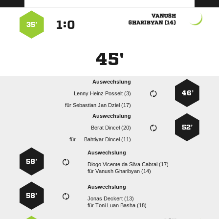

:


 
35’
45'
Auswechslung
46’
   
für
   
Auswechslung
52’
  
für
  
Auswechslung
58’
     
für
  
Auswechslung
58’
  
für
   