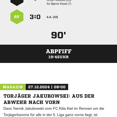
  
für
  
:


90’
k.A. (10)
90'
ABPFIFF
19:45UHR
ANZEIGE
MAGAZIN
27.12.2024 | 08:00
TORJÄGER JAKUBOWSKI: AUS DER
ABWEHR NACH VORN
Dass Yannik Jakubowski vom FC Kilia Kiel im Rennen um die
Torjägerkanone für alle in der 5. Liga ganz vorne liegt, ist