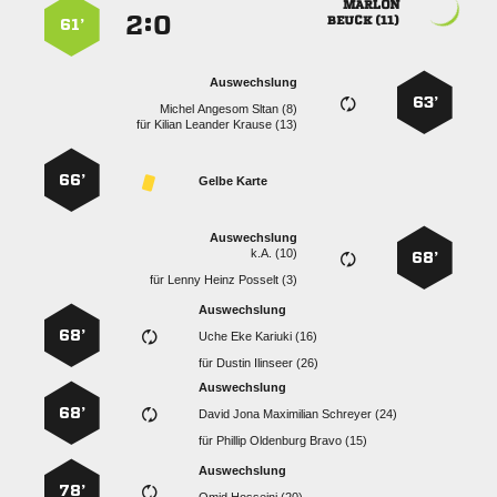

:


 
61’
Auswechslung
63’
   
für
   
66’
Gelbe Karte
Auswechslung
k.A. (10)
68’
für
   
Auswechslung
68’
   
für
  
Auswechslung
68’
    
für
   
Auswechslung
78’