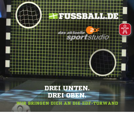
DREI UNTEN.
DREI OBEN.
WIR BRINGEN DICH AN DIE ZDF-TORWAND