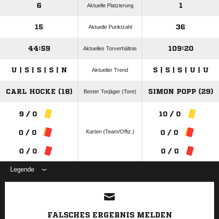
6
1
Aktuelle Platzierung
15
36
Aktuelle Punktzahl
44:59
109:20
Aktuelles Torverhältnis
U | S | S | S | N
S | S | S | U | U
Aktueller Trend
CARL HOCKE (18)
SIMON POPP (29)
Bester Torjäger (Tore)
9 / 0
10 / 0
Karten (Team/Offiz.)
0 / 0
0 / 0
0 / 0
0 / 0
Legende
ANZEIGE
FALSCHES ERGEBNIS MELDEN