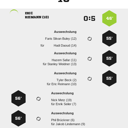

:


 
46’
Auswechslung
55’
   
für
  
Auswechslung
55’
  
für
  
Auswechslung
55’
  
für
  
Auswechslung
56’
  
für
  
Auswechslung
56’
  
für
  