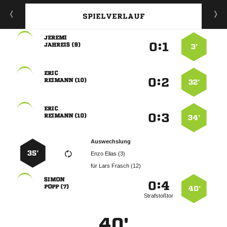
SPIELVERLAUF

:


 
3’

:


 
32’

:


 
34’
Auswechslung
35’
  
für
  

:


 
40’
Strafstoßtor
40'