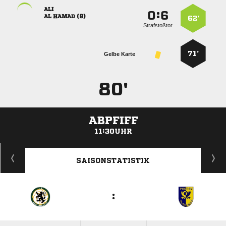

:


  
62’
Strafstoßtor
71’
Gelbe Karte
80'
ABPFIFF
11:30UHR
ANZEIGE
SAISONSTATISTIK
: