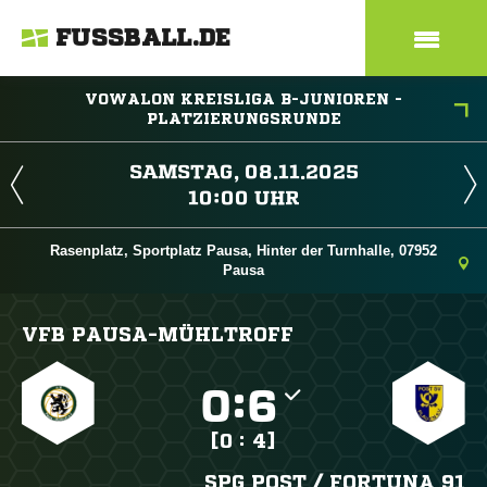
FUSSBALL.DE
VOWALON KREISLIGA B-JUNIOREN -
PLATZIERUNGSRUNDE
 
 
Rasenplatz, Sportplatz Pausa, Hinter der Turnhalle, 07952
Pausa
VFB PAUSA-MÜHLTROFF

:

[0 : 4]
SPG POST /​ FORTUNA 91