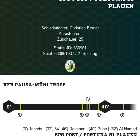
PLAUEN
Schiedsrichter:
 
Assistenten:
Zuschauer:
25
Staffel-ID:
630961
Spiel:
630961007 / 2. Spieltag
VFB PAUSA-MÜHLTROFF
0’
40’
(3')

| (32', 34', 46')

| (40')

| (62')
 
SPG POST / FORTUNA 91 PLAUEN