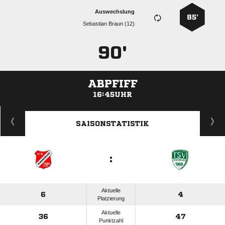
Auswechslung
85’
  
90'
ABPFIFF
16:45UHR
ANZEIGE
SAISONSTATISTIK
:
Aktuelle
6
4
Platzierung
Aktuelle
36
47
Punktzahl