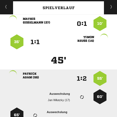
SPIELVERLAUF

:


 
10’

:


 
35’
45'

:


 
55’
Auswechslung
60’
  
Auswechslung
65’