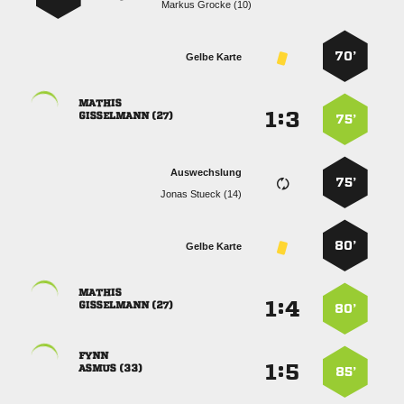
  
70’
Gelbe Karte

:


 
75’
Auswechslung
75’
  
80’
Gelbe Karte

:


 
80’

:


 
85’