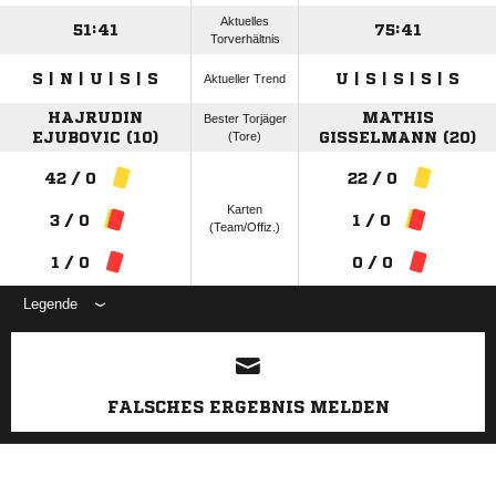
Aktuelles
51:41
75:41
Torverhältnis
S | N | U | S | S
U | S | S | S | S
Aktueller Trend
HAJRUDIN
MATHIS
Bester Torjäger
EJUBOVIC (10)
(Tore)
GISSELMANN (20)
42 / 0
22 / 0
Karten
3 / 0
1 / 0
(Team/Offiz.)
1 / 0
0 / 0
Legende
ANZEIGE
FALSCHES ERGEBNIS MELDEN