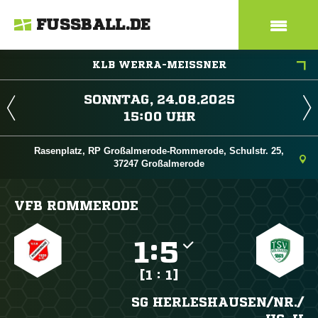
FUSSBALL.DE
KLB WERRA-MEISSNER
 
 
Rasenplatz, RP Großalmerode-Rommerode, Schulstr. 25,
37247 Großalmerode
VFB ROMMERODE

:

[1 : 1]
SG HERLESHAUSEN/​NR./​