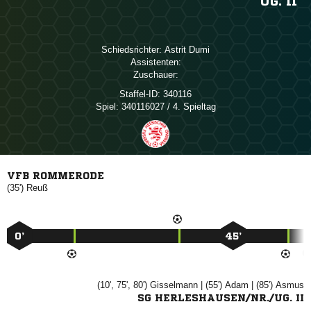
UG. II
Schiedsrichter:
 
Assistenten:
Zuschauer:
Staffel-ID:
340116
Spiel:
340116027 / 4. Spieltag
VFB ROMMERODE
(35')

0’
45’
(10', 75', 80')

| (55')

| (85')

SG HERLESHAUSEN/NR./UG. II