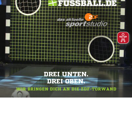
DREI UNTEN.
DREI OBEN.
WIR BRINGEN DICH AN DIE ZDF-TORWAND