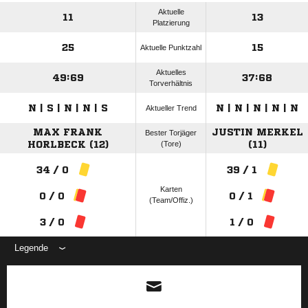
Aktuelle
11
13
Platzierung
25
15
Aktuelle Punktzahl
Aktuelles
49:69
37:68
Torverhältnis
N | S | N | N | S
N | N | N | N | N
Aktueller Trend
MAX FRANK
JUSTIN MERKEL
Bester Torjäger
HORLBECK (12)
(Tore)
(11)
34 / 0
39 / 1
Karten
0 / 0
0 / 1
(Team/Offiz.)
3 / 0
1 / 0
Legende
ANZEIGE