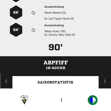
Auswechslung
88’
  
für
   
Auswechslung
88’
  
für
   
90'
ABPFIFF
16:40UHR
ANZEIGE
SAISONSTATISTIK
: