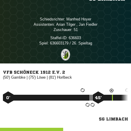
Schiedsrichter:
 
Assistenten:
 
,  
Zuschauer:
51
Staffel-ID:
636603
Spiel:
636603179 / 26. Spieltag
VFB SCHÖNECK 1912 E.V. 2
(50')

| (75')

| (81')

0’
45’
SG LIMBACH