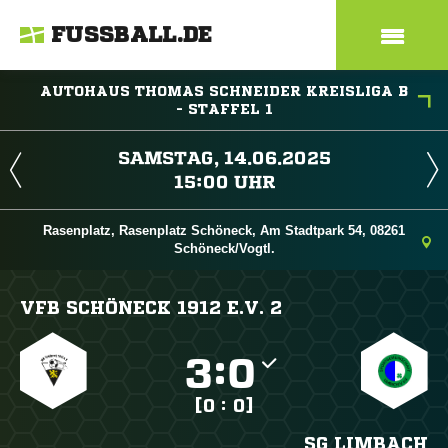
FUSSBALL.DE
AUTOHAUS THOMAS SCHNEIDER KREISLIGA B
- STAFFEL 1
 
 
Rasenplatz, Rasenplatz Schöneck, Am Stadtpark 54, 08261
Schöneck/Vogtl.
VFB SCHÖNECK 1912 E.V. 2

:

[0 : 0]
SG LIMBACH