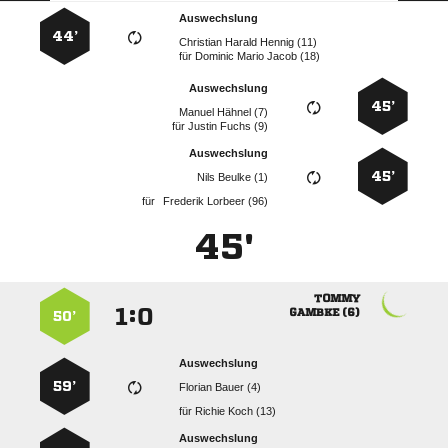
Auswechslung
44’
   
für
   
Auswechslung
45’
  
für
  
Auswechslung
45’
  
für
  
45'

:


 
50’
Auswechslung
59’
  
für
  
Auswechslung