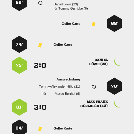
59’
  
für
  
68’
Gelbe Karte
74’
Gelbe Karte

:


 
75’
Auswechslung
78’
  
für
  
 
:


 
81’
84’
Gelbe Karte