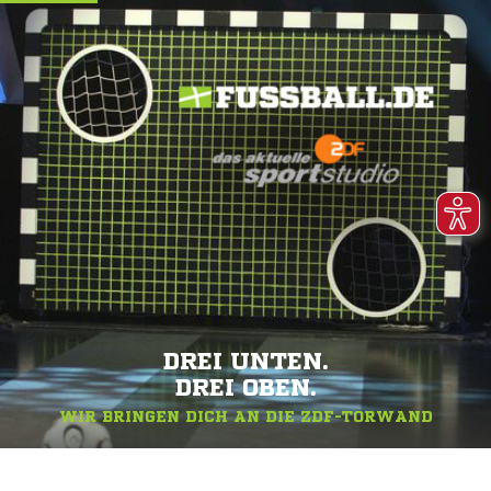
DREI UNTEN.
DREI OBEN.
WIR BRINGEN DICH AN DIE ZDF-TORWAND