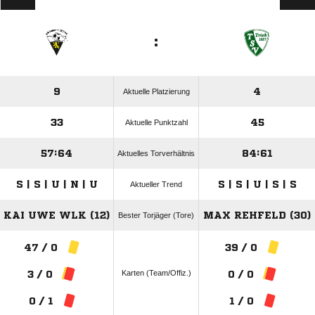
:
9
4
Aktuelle Platzierung
33
45
Aktuelle Punktzahl
57:64
84:61
Aktuelles Torverhältnis
S | S | U | N | U
S | S | U | S | S
Aktueller Trend
KAI UWE WLK (12)
MAX REHFELD (30)
Bester Torjäger (Tore)
47 / 0
39 / 0
Karten (Team/Offiz.)
3 / 0
0 / 0
0 / 1
1 / 0