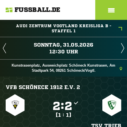
FUSSBALL.DE
AUDI ZENTRUM VOGTLAND KREISLIGA B -
STAFFEL 1
 
 
Kunstrasenplatz, Ausweichplatz Schöneck Kunstrasen, Am
Stadtpark 54, 08261 Schöneck/Vogtl.
VFB SCHÖNECK 1912 E.V. 2

:

[1 : 1]
TSV TRIEB