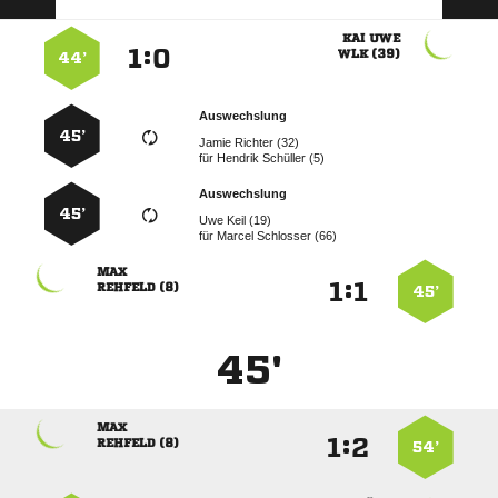
 
:


 
44’
Auswechslung
45’
  
für
  
Auswechslung
45’
  
für
  

:


 
45’
45'

:


 
54’