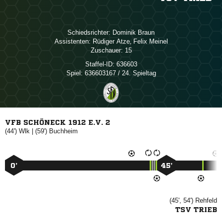
Schiedsrichter:
 
Assistenten:
 
,  
Zuschauer:
15
Staffel-ID:
636603
Spiel:
636603167 / 24. Spieltag
VFB SCHÖNECK 1912 E.V. 2
(44')

| (59')

0’
45’
(45', 54')

TSV TRIEB