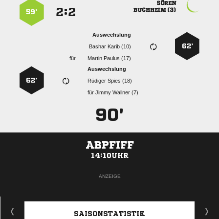

:


 
59’
Auswechslung
62’
  
für
  
Auswechslung
62’
  
für
  
90'
ABPFIFF
14:10UHR
ANZEIGE
SAISONSTATISTIK