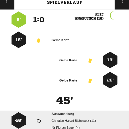
SPIELVERLAUF

:


 
6’
16’
Gelbe Karte
18’
Gelbe Karte
26’
Gelbe Karte
45'
Auswechslung
46’
   
für
  