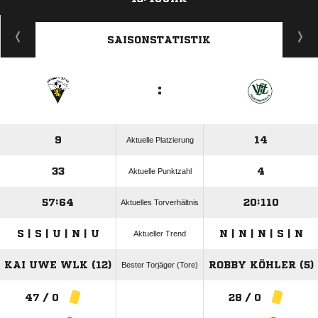
ANZEIGE
SAISONSTATISTIK
:
9
14
Aktuelle Platzierung
33
4
Aktuelle Punktzahl
57:64
20:110
Aktuelles Torverhältnis
S | S | U | N | U
N | N | N | S | N
Aktueller Trend
KAI UWE WLK (12)
ROBBY KÖHLER (5)
Bester Torjäger (Tore)
47 / 0
28 / 0