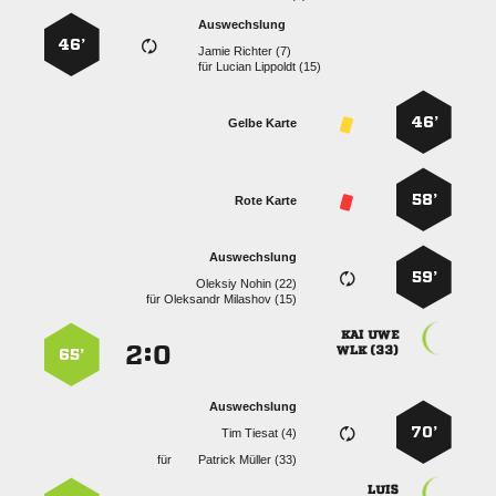
Auswechslung
46’
  
für
  
46’
Gelbe Karte
58’
Rote Karte
Auswechslung
59’
  
für
  
 
:


 
65’
Auswechslung
70’
  
für
  
