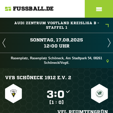
FUSSBALL.DE
AUDI ZENTRUM VOGTLAND KREISLIGA B -
STAFFEL 1
 
 
Rasenplatz, Rasenplatz Schöneck, Am Stadtpark 54, 08261
Schöneck/Vogtl.
VFB SCHÖNECK 1912 E.V. 2

:

[1 : 0]
VFL REUMTENGRÜN