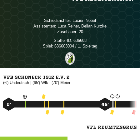
Schiedsrichter:
 
Assistenten:
 
,  
Zuschauer:
20
Staffel-ID:
636603
Spiel:
636603004 / 1. Spieltag
VFB SCHÖNECK 1912 E.V. 2
(6')

| (65')

| (70')

0’
45’
VFL REUMTENGRÜN