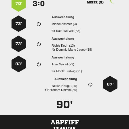
:


 
70’
Auswechslung
72’
  
für
   
Auswechslung
72’
  
für
   
Auswechslung
83’
  
für
  
Auswechslung
87’
  
für
  
90'
ABPFIFF
13:46UHR