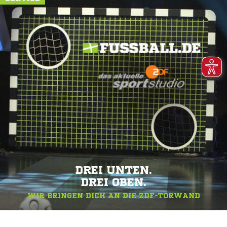
DREI UNTEN.
DREI OBEN.
WIR BRINGEN DICH AN DIE ZDF-TORWAND