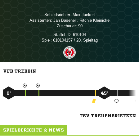
Schiedsrichter:
 
Assistenten:
 
,  
Zuschauer:
90
Staffel-ID:
610104
Spiel:
610104157 / 20. Spieltag
VFB TREBBIN
0’
45’
TSV TREUENBRIETZEN
SPIELBERICHTE & NEWS