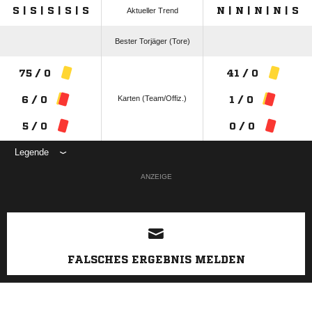
S | S | S | S | S
N | N | N | N | S
Aktueller Trend
Bester Torjäger (Tore)
75 / 0
41 / 0
Karten (Team/Offiz.)
6 / 0
1 / 0
5 / 0
0 / 0
Legende
ANZEIGE
FALSCHES ERGEBNIS MELDEN