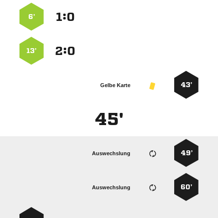
:


6’
:


13’
43’
Gelbe Karte
45'
49’
Auswechslung
60’
Auswechslung