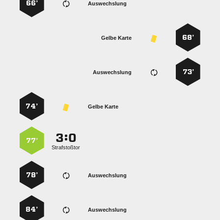
66’
Auswechslung
68’
Gelbe Karte
73’
Auswechslung
74’
Gelbe Karte
:


77’
Strafstoßtor
78’
Auswechslung
84’
Auswechslung