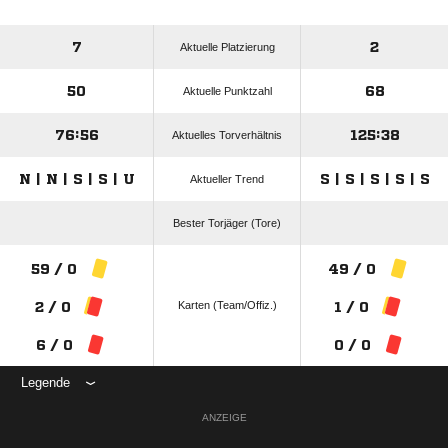
7
2
Aktuelle Platzierung
50
68
Aktuelle Punktzahl
76:56
125:38
Aktuelles Torverhältnis
N | N | S | S | U
S | S | S | S | S
Aktueller Trend
Bester Torjäger (Tore)
59 / 0
49 / 0
Karten (Team/Offiz.)
2 / 0
1 / 0
6 / 0
0 / 0
Legende
ANZEIGE