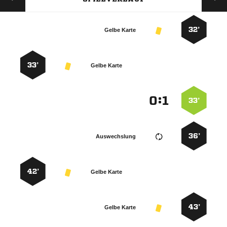
32’
Gelbe Karte
33’
Gelbe Karte
:


33’
36’
Auswechslung
42’
Gelbe Karte
43’
Gelbe Karte