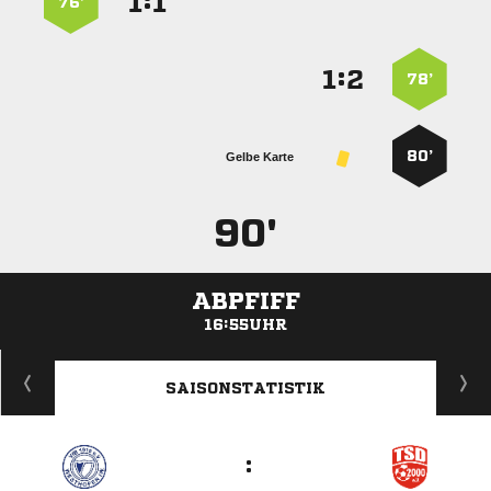
:


76’
:


78’
80’
Gelbe Karte
90'
ABPFIFF
16:55UHR
ANZEIGE
SAISONSTATISTIK
: