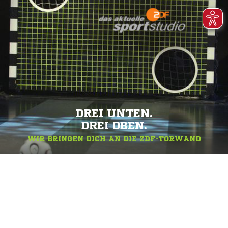
DREI UNTEN.
DREI OBEN.
WIR BRINGEN DICH AN DIE ZDF-TORWAND