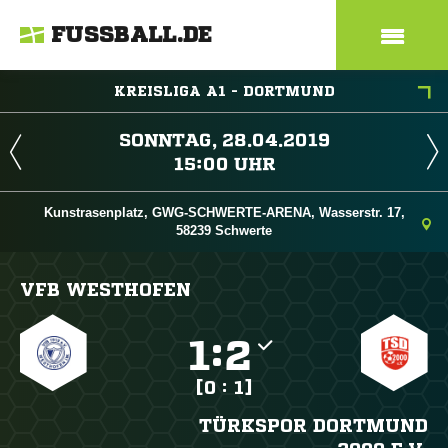
FUSSBALL.DE
KREISLIGA A1 - DORTMUND
 
 
Kunstrasenplatz, GWG-SCHWERTE-ARENA, Wasserstr. 17,
58239 Schwerte
VFB WESTHOFEN

:

[0 : 1]
TÜRKSPOR DORTMUND