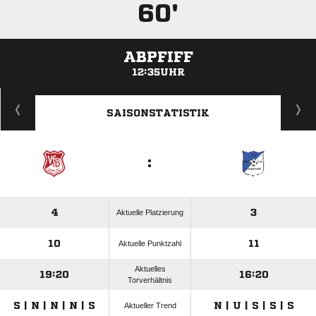
60'
ABPFIFF
12:35UHR
ANZEIGE
SAISONSTATISTIK
:
4
3
Aktuelle Platzierung
10
11
Aktuelle Punktzahl
Aktuelles
19:20
16:20
Torverhältnis
S | N | N | N | S
N | U | S | S | S
Aktueller Trend