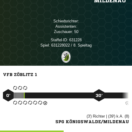
MILDENAU
Schiedsrichter:
Assistenten:
Zuschauer:
50
Staffel-ID:
631228
Spiel:
631228022 / 8. Spieltag
VFB ZÖBLITZ 1
0’
30’
(3')

| (39') k.A. (8)
SPG KÖNIGSWALDE/MILDENAU