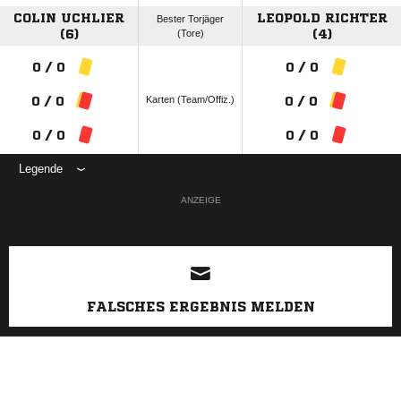
COLIN UCHLIER
LEOPOLD RICHTER
Bester Torjäger
(6)
(Tore)
(4)
0 / 0
0 / 0
Karten (Team/Offiz.)
0 / 0
0 / 0
0 / 0
0 / 0
Legende
ANZEIGE
FALSCHES ERGEBNIS MELDEN