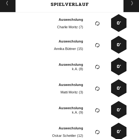
SPIELVERLAUF
Auswechslung
0’
  
Auswechslung
0’
  
Auswechslung
0’
k.A. (8)
Auswechslung
0’
  
Auswechslung
0’
k.A. (9)
Auswechslung
0’
  