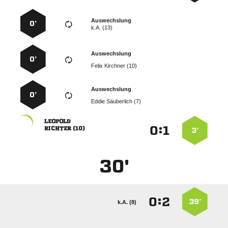
Auswechslung
0’
k.A. (13)
Auswechslung
0’
  
Auswechslung
0’
  

:


 
3’
30'
:


39’
k.A. (8)