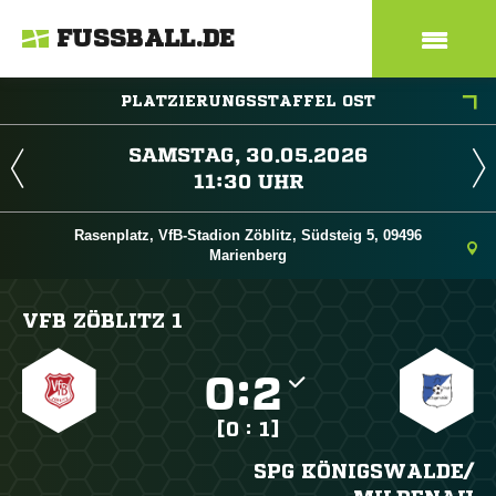
FUSSBALL.DE
PLATZIERUNGSSTAFFEL OST
 
 
Rasenplatz, VfB-Stadion Zöblitz, Südsteig 5, 09496
Marienberg
VFB ZÖBLITZ 1

:

[0 : 1]
SPG KÖNIGSWALDE/​