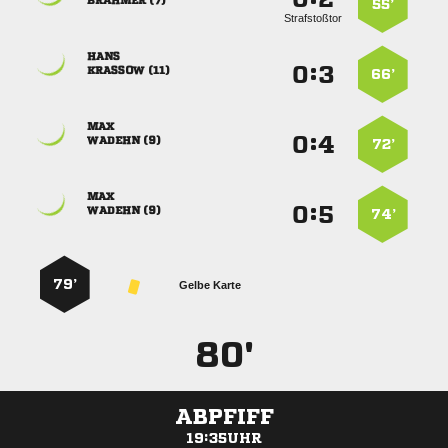
 
55’
Strafstoßtor

:


 
66’

:


 
72’

:


 
74’
79’
Gelbe Karte
80'
ABPFIFF
19:35UHR