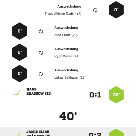
Auswechslung
0’
   
Auswechslung
0’
  
Auswechslung
0’
  
Auswechslung
0’
  

:


 
28’
40'
 
:

