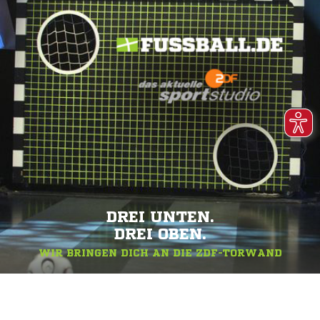
DREI UNTEN.
DREI OBEN.
WIR BRINGEN DICH AN DIE ZDF-TORWAND