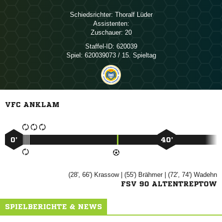
Schiedsrichter:
 
Assistenten:
Zuschauer:
20
Staffel-ID:
620039
Spiel:
620039073 / 15. Spieltag
VFC ANKLAM
0’
40’
(28', 66')

| (55')

| (72', 74')

FSV 90 ALTENTREPTOW
SPIELBERICHTE & NEWS