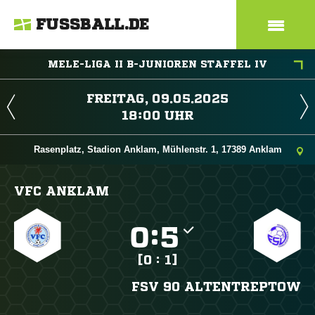
FUSSBALL.DE
MELE-LIGA II B-JUNIOREN STAFFEL IV
 
 
Rasenplatz, Stadion Anklam, Mühlenstr. 1, 17389 Anklam
VFC ANKLAM

:

[0 : 1]
FSV 90 ALTENTREPTOW