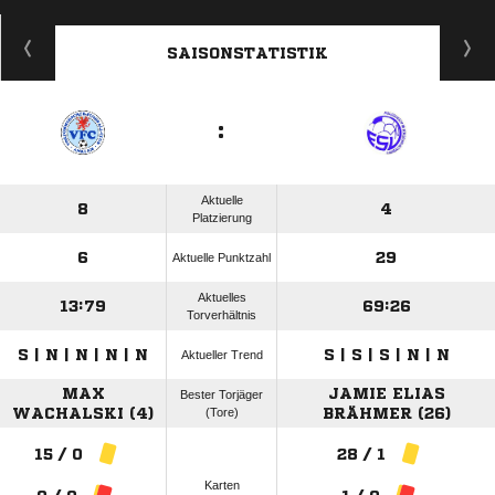
ANZEIGE
SAISONSTATISTIK
:
Aktuelle
8
4
Platzierung
6
29
Aktuelle Punktzahl
Aktuelles
13:79
69:26
Torverhältnis
S | N | N | N | N
S | S | S | N | N
Aktueller Trend
MAX
JAMIE ELIAS
Bester Torjäger
WACHALSKI (4)
(Tore)
BRÄHMER (26)
15 / 0
28 / 1
Karten