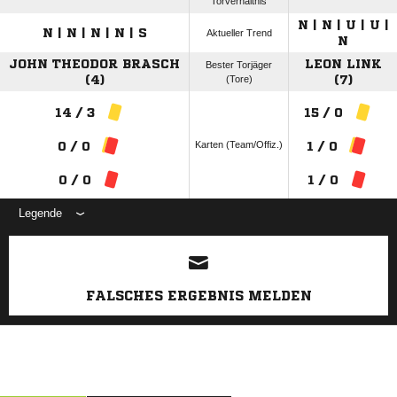
Torverhältnis
N | N | U | U |
N | N | N | N | S
Aktueller Trend
N
JOHN THEODOR BRASCH
LEON LINK
Bester Torjäger
(4)
(Tore)
(7)
14 / 3
15 / 0
Karten (Team/Offiz.)
0 / 0
1 / 0
0 / 0
1 / 0
Legende
ANZEIGE
FALSCHES ERGEBNIS MELDEN