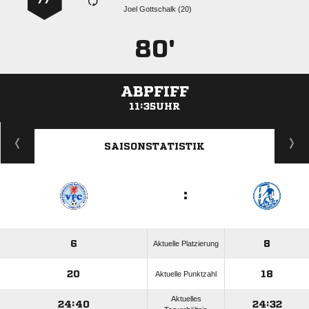
77’
  
80'
ABPFIFF
11:35UHR
ANZEIGE
SAISONSTATISTIK
:
6
8
Aktuelle Platzierung
20
18
Aktuelle Punktzahl
Aktuelles
24:40
24:32