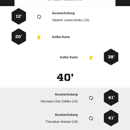
Auswechslung
12’
  
20’
Gelbe Karte
38’
Gelbe Karte
40'
Auswechslung
41’
   
Auswechslung
41’
  