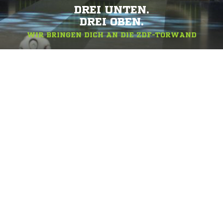
DREI UNTEN.
DREI OBEN.
WIR BRINGEN DICH AN DIE ZDF-TORWAND