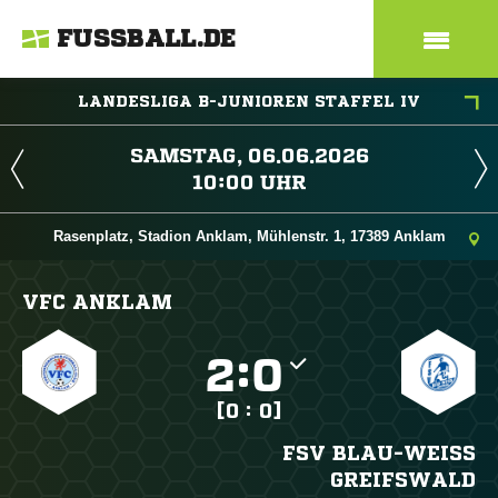
FUSSBALL.DE
LANDESLIGA B-JUNIOREN STAFFEL IV
 
 
Rasenplatz, Stadion Anklam, Mühlenstr. 1, 17389 Anklam
VFC ANKLAM

:

[0 : 0]
FSV BLAU-WEISS G
REIFSWALD