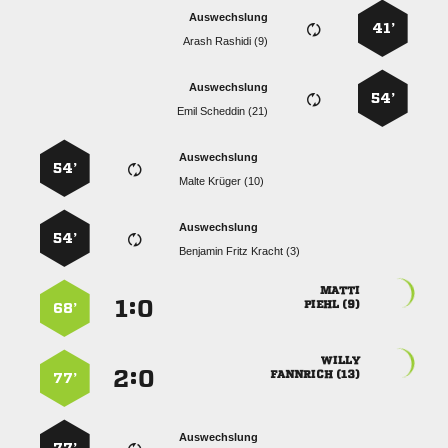
Auswechslung
41’
  
Auswechslung
54’
  
Auswechslung
54’
  
Auswechslung
54’
   

:


 
68’

:


 
77’
Auswechslung