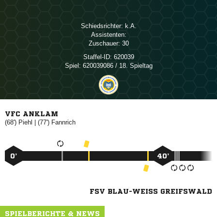
Schiedsrichter:

Assistenten:
Zuschauer:
30
Staffel-ID:
620039
Spiel:
620039086 / 18. Spieltag
VFC ANKLAM
(68')

| (77')

0’
40’
FSV BLAU-WEISS GREIFSWALD
SPIELBERICHTE & NEWS