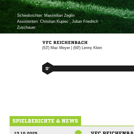
Schiedsrichter:
 
Assistenten:
 
,  
Zuschauer:
VFC REICHENBACH
(53')


| (69')


0’
SPIELBERICHTE & NEWS
VFC REICHENBA
13.10.2025