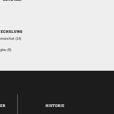
ECHSLUNG
 
 
DER
HISTORIE