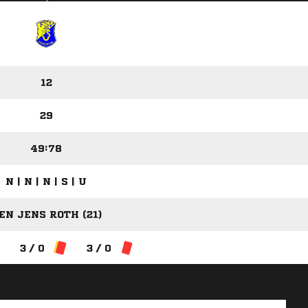
12
29
49:78
N | N | N | S | U
EN JENS ROTH (21)
3 / 0
3 / 0