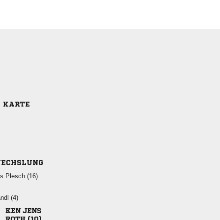
E KARTE
ECHSLUNG
  
 
 
 