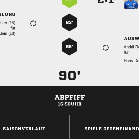
SLUNG
83’
 
für
 
AUSW
85’
 
für
 
90'
ABPFIFF
16:50UHR
ANZEIGE
SAISONVERLAUF
SPIELE GEGENEINAN