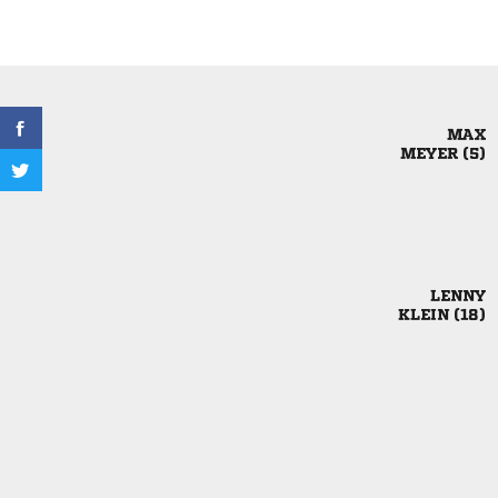

 

 