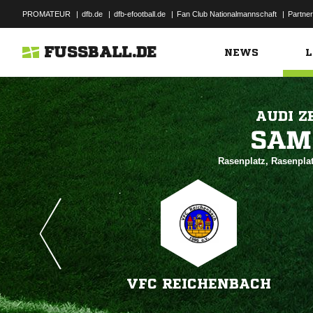
PROMATEUR
|
dfb.de
|
dfb-efootball.de
|
Fan Club Nationalmannschaft
|
Partner
FUSSBALL.DE
NEWS
L
AUDI Z

Rasenplatz, Rasenpla
VFC REICHENBACH