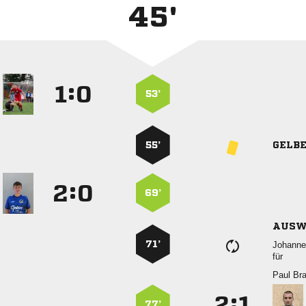
45'
:


53’
55’
GELB
:


69’
AUSW
71’

für
 
:


77’