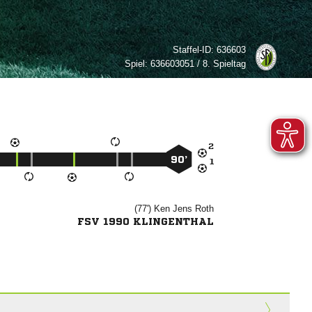
Staffel-ID:
636603
Spiel:
636603051 / 8. Spieltag

90’

(77')
 

FSV 1990 KLINGENTHAL