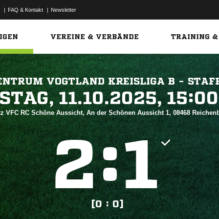
|
FAQ & Kontakt
|
Newsletter
Link
IGEN
VEREINE & VERBÄNDE
TRAINING &
ENTRUM VOGTLAND KREISLIGA B - STAFF
 


tz VFC RC Schöne Aussicht, An der Schönen Aussicht 1, 08468 Reiche
:


[0 : 0]