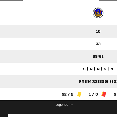
10
32
59:61
S | N | N | S | N
FYNN REISSIG (10)
52 / 2
1 / 0
5
Legende