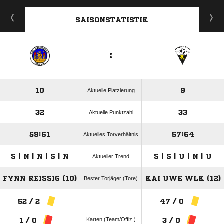
ANZEIGE
SAISONSTATISTIK
:
10
9
Aktuelle Platzierung
32
33
Aktuelle Punktzahl
59:61
57:64
Aktuelles Torverhältnis
S | N | N | S | N
S | S | U | N | U
Aktueller Trend
FYNN REISSIG (10)
KAI UWE WLK (12)
Bester Torjäger (Tore)
52 / 2
47 / 0
Karten (Team/Offiz.)
1 / 0
3 / 0