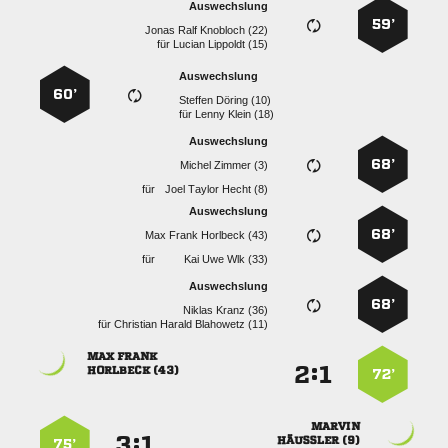
Auswechslung
59’
   
für
  
Auswechslung
60’
  
für
  
Auswechslung
68’
  
für
   
Auswechslung
68’
   
für
   
Auswechslung
68’
  
für
   
 
:


 
72’

:


 
75’