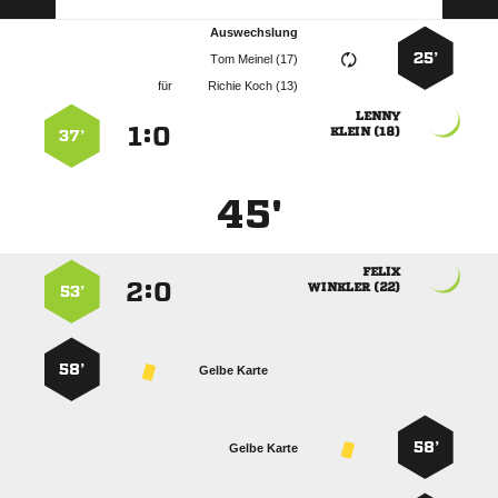
Auswechslung
25’
  
für
  

:


 
37’
45'

:


 
53’
58’
Gelbe Karte
58’
Gelbe Karte