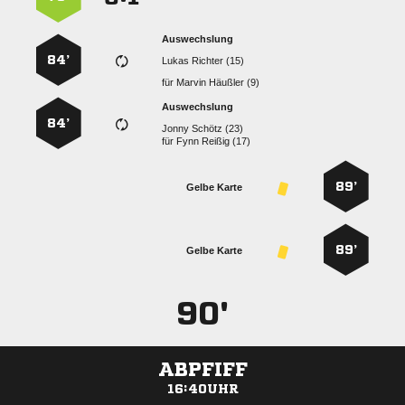
Auswechslung
84’
  
für
  
Auswechslung
84’
  
für
  
89’
Gelbe Karte
89’
Gelbe Karte
90'
ABPFIFF
16:40UHR