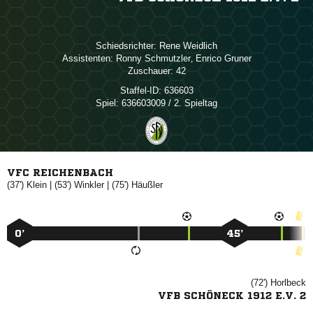
Schiedsrichter:
 
Assistenten:
 
,  
Zuschauer:
42
Staffel-ID:
636603
Spiel:
636603009 / 2. Spieltag
VFC REICHENBACH
(37')

| (53')

| (75')

0’
45’
(72')

VFB SCHÖNECK 1912 E.V. 2