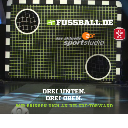
DREI UNTEN.
DREI OBEN.
WIR BRINGEN DICH AN DIE ZDF-TORWAND