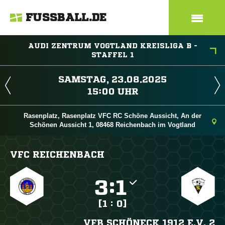
FUSSBALL.DE
AUDI ZENTRUM VOGTLAND KREISLIGA B -
STAFFEL 1
 
 
Rasenplatz, Rasenplatz VFC RC Schöne Aussicht, An der
Schönen Aussicht 1, 08468 Reichenbach im Vogtland
VFC REICHENBACH

:

[1 : 0]
VFB SCHÖNECK 1912 E.V. 2