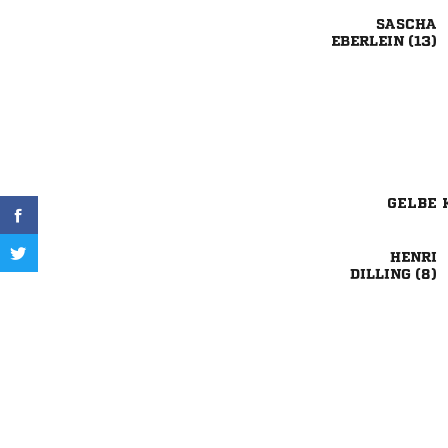

 
GELBE 

 