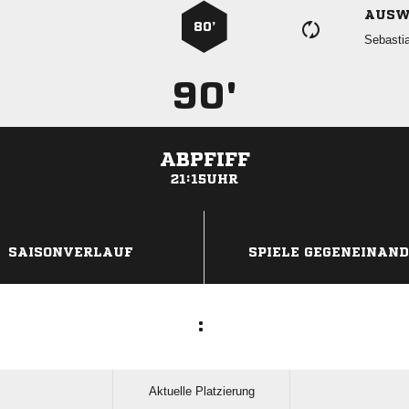
AUSW
80’

90'
ABPFIFF
21:15UHR
ANZEIGE
SAISONVERLAUF
SPIELE GEGENEINAN
:
Aktuelle Platzierung