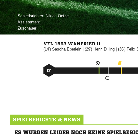
Schiedsrichter:
 
Assistenten:
Zuschauer:
VFL 1862 WANFRIED II
(14')


| (29')


| (36')


0’
SPIELBERICHTE & NEWS
ES WURDEN LEIDER NOCH KEINE SPIELBERI