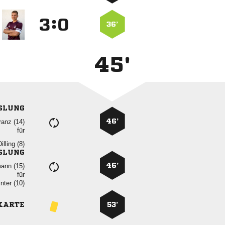
:


36’
45'
SLUNG
46’
 
für
 
SLUNG
46’
 
für
 
KARTE
53’