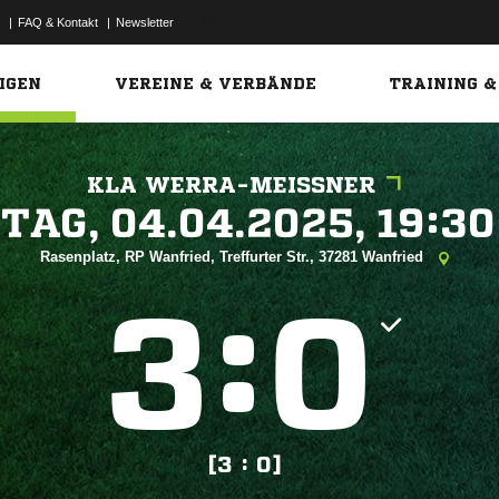
|
FAQ & Kontakt
|
Newsletter
Link
IGEN
VEREINE & VERBÄNDE
TRAINING &
KLA WERRA-MEISSNER
 


Rasenplatz, RP Wanfried, Treffurter Str., 37281 Wanfried
:


[3 : 0]