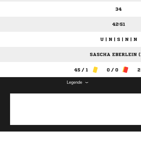
34
42:51
U | N | S | N | N
SASCHA EBERLEIN (
45 / 1
0 / 0
2
Legende