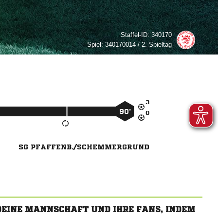
Staffel-ID:
340170
Spiel:
340170014 / 2. Spieltag

90’

SG PFAFFENB./SCHEMMERGRUND
 DEINE MANNSCHAFT UND IHRE FANS, INDEM