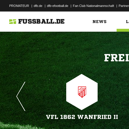
PROMATEUR
|
dfb.de
|
dfb-efootball.de
|
Fan Club Nationalmannschaft
|
Partner
FUSSBALL.DE
NEWS
L

VFL 1862 WANFRIED II