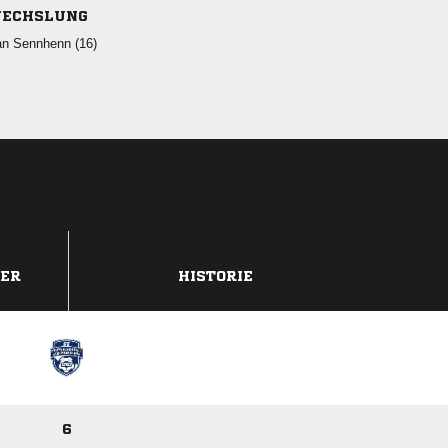
ECHSLUNG
  
DER
HISTORIE
6