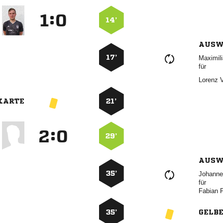
:


14’
AUSW
17’

für
 
KARTE
21’
:


29’
AUSW
35’

für
 
35’
GELB