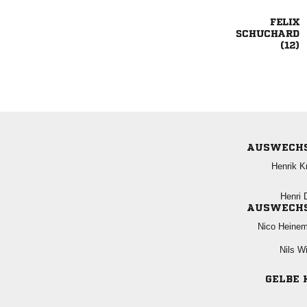



AUSWECH
 
 
AUSWECH
 
 
GELBE 