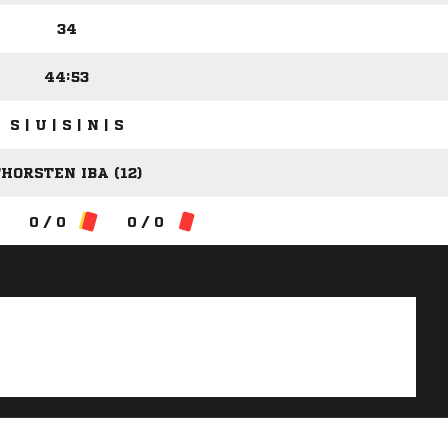
34
44:53
S | U | S | N | S
HORSTEN IBA (12)
0 / 0
0 / 0