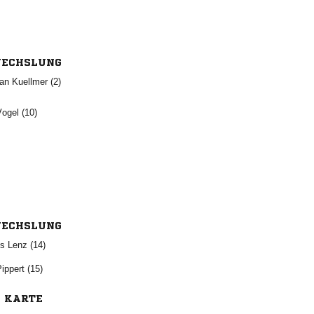
ECHSLUNG
  
 
ECHSLUNG
  
 
E KARTE