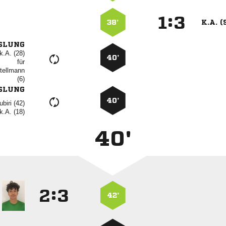
:


38’
K.A. (
SLUNG
k.A. (28)
40’
für


SLUNG
40’
 
k.A. (18)
40'
:


42’