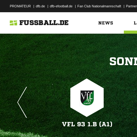
PROMATEUR
|
dfb.de
|
dfb-efootball.de
|
Fan Club Nationalmannschaft
|
Partner
FUSSBALL.DE
NEWS
L

VFL 93 1.B (A1)