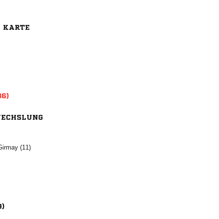
E KARTE
36)
ECHSLUNG
 
9)