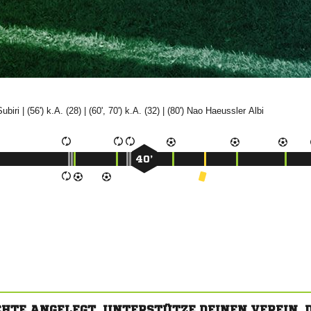

| (56') k.A. (28) | (60', 70') k.A. (32) | (80')

 
40’
CHTE ANGELEGT. UNTERSTÜTZE DEINEN VEREIN,