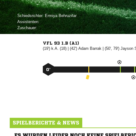
Schiedsrichter:
 
Assistenten:
Zuschauer:
VFL 93 1.B (A1)
(19') k.A. (18) | (42')


| (50', 79')


0’
SPIELBERICHTE & NEWS
ES WURDEN LEIDER NOCH KEINE SPIELBERI