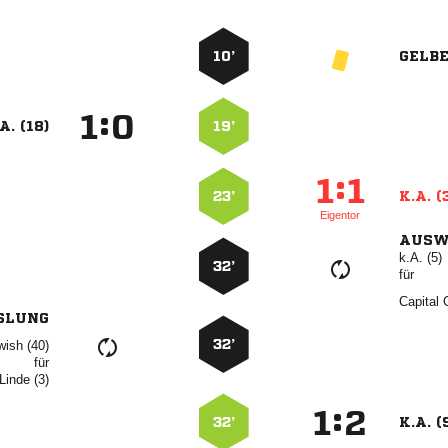
10’
GELB
:


A. (18)
19’
:


23’
K.A. (
Eigentor
AUSW
k.A. (5)
32’
für
 
SLUNG
32’
 
für
 
:


32’
K.A. (