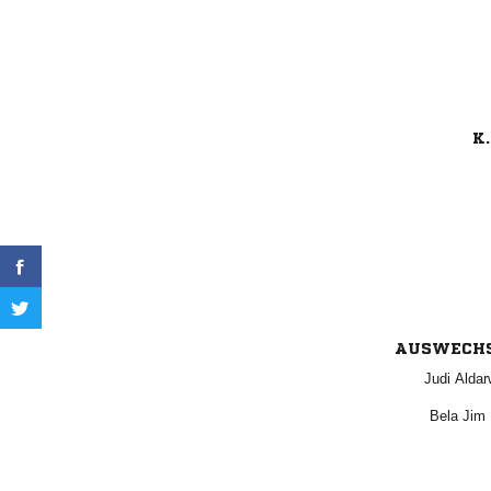
K.
AUSWECH
 
  