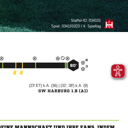
Staffel-ID:
034101
Spiel:
034101023 / 4. Spieltag

80’

(23' ET) k.A. (36) | (32', 38') k.A. (9)
GW HARBURG 1.B (A1)
 DEINE MANNSCHAFT UND IHRE FANS, INDEM