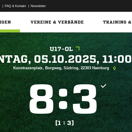
|
FAQ & Kontakt
|
Newsletter
Link
IGEN
VEREINE & VERBÄNDE
TRAINING &
U17-OL
 


Kunstrasenplatz, Borgweg, Südring, 22303 Hamburg
:


[1 : 3]