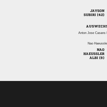

 
AUSWECH
   
 


 