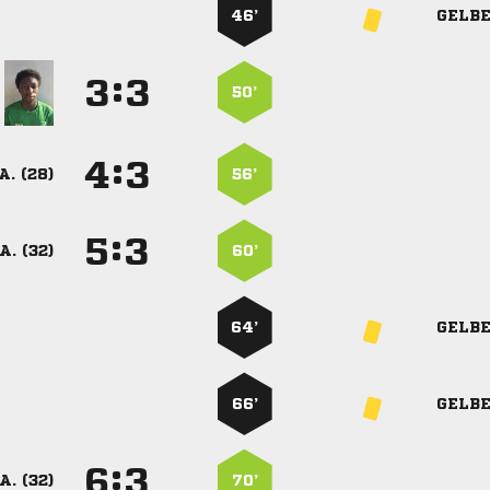
46’
GELB
:


50’
:


A. (28)
56’
:


A. (32)
60’
64’
GELB
66’
GELB
:


A. (32)
70’