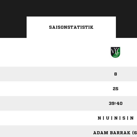
SAISONSTATISTIK
8
25
39:40
N | U | N | S | N
ADAM BARRAK (6