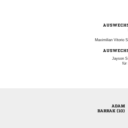
AUSWECH
  
AUSWECH
 
für

 