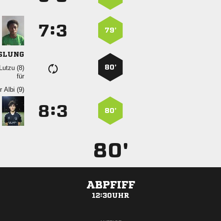
:


79’
SLUNG
80’
 
für
  
:


80’
80'
ABPFIFF
12:30UHR