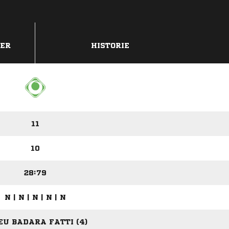
DER
HISTORIE
11
10
28:79
N | N | N | N | N
EU BADARA FATTI (4)