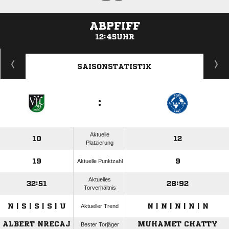
ABPFIFF
12:45UHR
ANZEIGE
SAISONSTATISTIK
:
Aktuelle
10
12
Platzierung
19
9
Aktuelle Punktzahl
Aktuelles
32:51
28:92
Torverhältnis
N | S | S | S | U
N | N | N | N | N
Aktueller Trend
ALBERT NRECAJ
MUHAMET CHATTY
Bester Torjäger