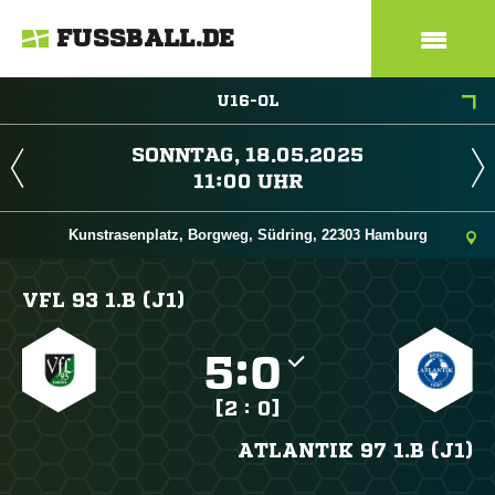
FUSSBALL.DE
U16-OL
 
 
Kunstrasenplatz, Borgweg, Südring, 22303 Hamburg
VFL 93 1.B (J1)

:

[2 : 0]
ATLANTIK 97 1.B (J1)