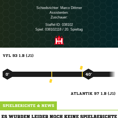
Schiedsrichter:
 
Assistenten:
Zuschauer:
Staffel-ID:
038102
Spiel:
038102118 / 20. Spieltag
VFL 93 1.B (J1)
0’
40’
ATLANTIK 97 1.B (J1)
SPIELBERICHTE & NEWS
ES WURDEN LEIDER NOCH KEINE SPIELBERICHTE