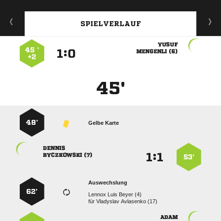
SPIELVERLAUF

45 ’
:


 
+2
45'
48’
Gelbe Karte

:


 
53’
Auswechslung
62’
   
für
  
