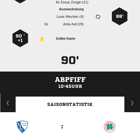
für
  
Auswechslung
88’
  
für
  
90 ’
Gelbe Karte
+1
90'
ABPFIFF
12:45UHR
ANZEIGE
SAISONSTATISTIK
: