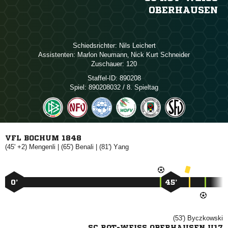
BERHAUSEN
Schiedsrichter:
 
Assistenten:
 
,   
Zuschauer:
120
Staffel-ID:
890208
Spiel:
890208032 / 8. Spieltag
VFL BOCHUM 1848
(45' +2)

| (65')

| (81')

0’
45’
(53')

SC ROT-WEISS OBERHAUSEN U17