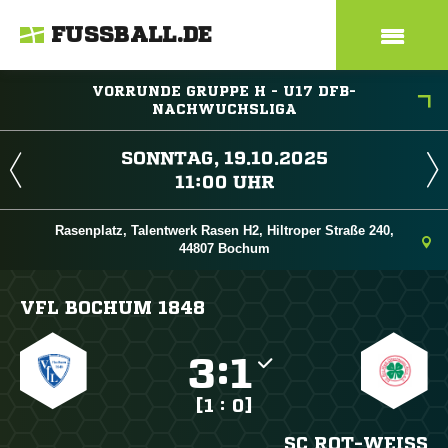
FUSSBALL.DE
VORRUNDE GRUPPE H - U17 DFB-
NACHWUCHSLIGA
 
 
Rasenplatz, Talentwerk Rasen H2, Hiltroper Straße 240,
44807 Bochum
VFL BOCHUM 1848

:

[1 : 0]
SC ROT-WEISS O