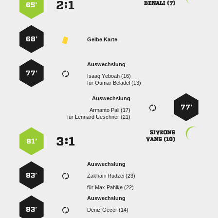
:


 
65’
68’
Gelbe Karte
Auswechslung
77’
  
für
  
Auswechslung
77’
  
für
  

:


 
81’
Auswechslung
83’
  
für
  
Auswechslung
83’
  