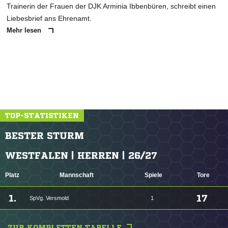
Trainerin der Frauen der DJK Arminia Ibbenbüren, schreibt einen
Liebesbrief ans Ehrenamt.
Mehr lesen
TOP-STATISTIKEN
BESTER STURM
WESTFALEN | HERREN | 26/27
Platz
Mannschaft
Spiele
Tore
1.
17
SpVg. Versmold
1
ZUR KOMPLETTEN TABELLE