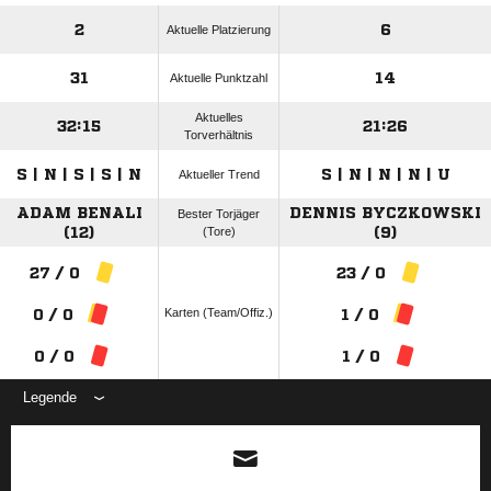
2
6
Aktuelle Platzierung
31
14
Aktuelle Punktzahl
Aktuelles
32:15
21:26
Torverhältnis
S | N | S | S | N
S | N | N | N | U
Aktueller Trend
ADAM BENALI
DENNIS BYCZKOWSKI
Bester Torjäger
(12)
(Tore)
(9)
27 / 0
23 / 0
Karten (Team/Offiz.)
0 / 0
1 / 0
0 / 0
1 / 0
Legende
ANZEIGE