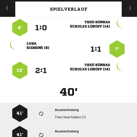
SPIELVERLAUF
 
:


  
4’

:


 
7’
 
:


  
13’
40'
Auswechslung
41’
   
Auswechslung
41’