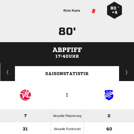
80 ’
Rote Karte
+4
80'
ABPFIFF
17:40UHR
ANZEIGE
SAISONSTATISTIK
:
7
2
Aktuelle Platzierung
31
40
Aktuelle Punktzahl