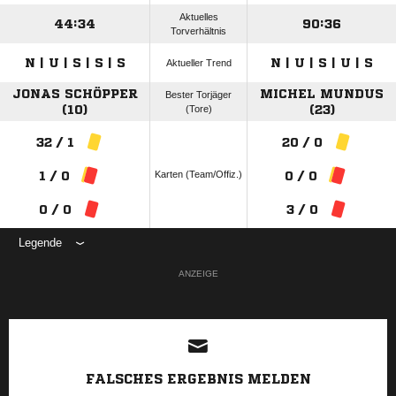
Aktuelles
44:34
90:36
Torverhältnis
N | U | S | S | S
N | U | S | U | S
Aktueller Trend
JONAS SCHÖPPER
MICHEL MUNDUS
Bester Torjäger
(10)
(Tore)
(23)
32 / 1
20 / 0
Karten (Team/Offiz.)
1 / 0
0 / 0
0 / 0
3 / 0
Legende
ANZEIGE
FALSCHES ERGEBNIS MELDEN