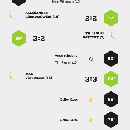
  

:


 
52’
 
:


 
56’
Auswechslung
60’
  

:


 
64’
66’
Gelbe Karte
78’
Gelbe Karte