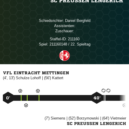
SC PREUSSEN LENGERICH
Schiedsrichter:
 
Assistenten:
Zuschauer:
Staffel-ID:
211160
Spiel:
211160148 / 22. Spieltag
VFL EINTRACHT METTINGEN
(4', 13')
 
| (56')

0’
40’
(7')

| (52')

| (64')

SC PREUSSEN LENGERICH