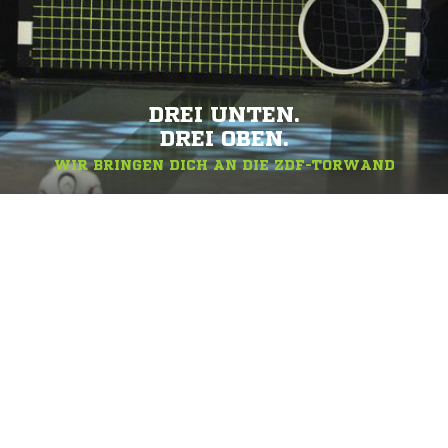
DREI UNTEN.
DREI OBEN.
WIR BRINGEN DICH AN DIE ZDF-TORWAND