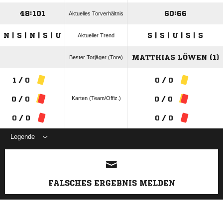
48:101
60:66
Aktuelles Torverhältnis
N | S | N | S | U
S | S | U | S | S
Aktueller Trend
MATTHIAS LÖWEN (1)
Bester Torjäger (Tore)
1 / 0
0 / 0
Karten (Team/Offiz.)
0 / 0
0 / 0
0 / 0
0 / 0
Legende
ANZEIGE
FALSCHES ERGEBNIS MELDEN