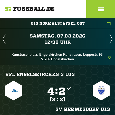
FUSSBALL.DE
U13 NORMALSTAFFEL OST
 
 
Kunstrasenplatz, Engelskirchen Kunstrasen, Leppestr. 96,
51766 Engelskirchen
VFL ENGELSKIRCHEN 3 U13

:

[2 : 2]
SV HERMESDORF U13