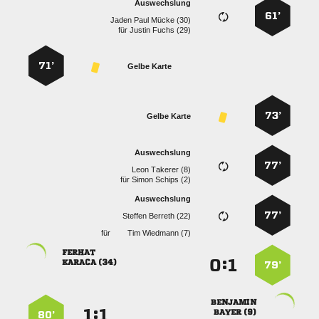
Auswechslung
61’
   
für
  
71’
Gelbe Karte
73’
Gelbe Karte
Auswechslung
77’
  
für
  
Auswechslung
77’
  
für
  

:


 
79’

:


 
80’