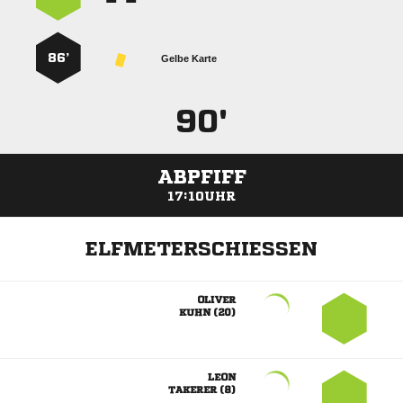
86’
Gelbe Karte
90'
ABPFIFF
17:10UHR
ELFMETERSCHIESSEN

 

 