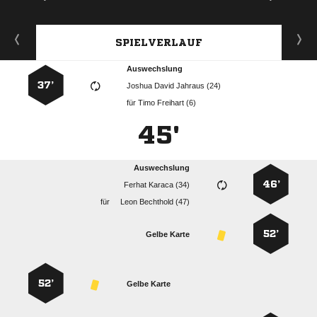
SPIELVERLAUF
Auswechslung
37’
   
für
  
45'
Auswechslung
46’
  
für
  
52’
Gelbe Karte
52’
Gelbe Karte