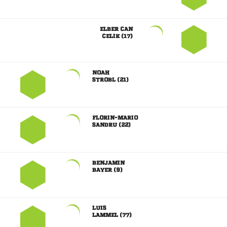
 
 

 

 

 

 