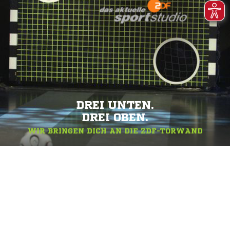
DREI UNTEN.
DREI OBEN.
WIR BRINGEN DICH AN DIE ZDF-TORWAND