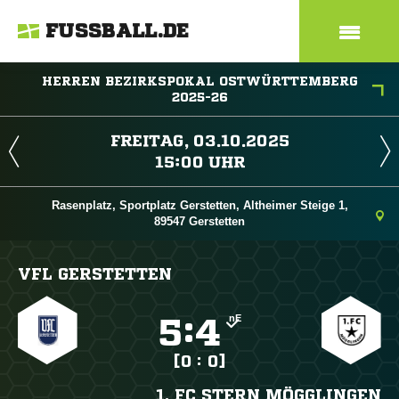
FUSSBALL.DE
HERREN BEZIRKSPOKAL OSTWÜRTTEMBERG
2025-26
 
 
Rasenplatz, Sportplatz Gerstetten, Altheimer Steige 1,
89547 Gerstetten
VFL GERSTETTEN
nE

:

[0 : 0]
1. FC STERN MÖGGLINGEN