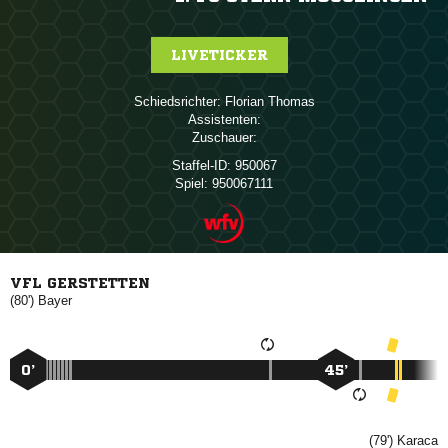
LIVETICKER
Schiedsrichter:
 
Assistenten:
Zuschauer:
Staffel-ID:
950067
Spiel:
950067111
VFL GERSTETTEN
(80')

0’
45’
(79')
