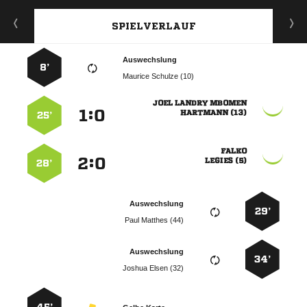
SPIELVERLAUF
Auswechslung
8’
  
  
:


 
25’

:


 
28’
Auswechslung
29’
  
Auswechslung
34’
  