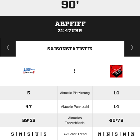
90'
ABPFIFF
21:47UHR
ANZEIGE
SAISONSTATISTIK
:
5
14
Aktuelle Platzierung
47
14
Aktuelle Punktzahl
Aktuelles
59:35
40:78
Torverhältnis
S | N | S | U | S
N | N | S | N | N
Aktueller Trend