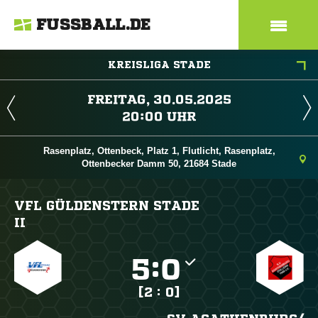
FUSSBALL.DE
KREISLIGA STADE
 
 
Rasenplatz, Ottenbeck, Platz 1, Flutlicht, Rasenplatz,
Ottenbecker Damm 50, 21684 Stade
VFL GÜLDENSTERN STADE
II

:

[2 : 0]