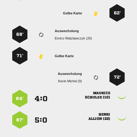
62’
Gelbe Karte
Auswechslung
68’
  
71’
Gelbe Karte
Auswechslung
72’
  

:


 
84’

:


 
87’