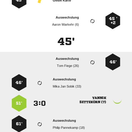
45’
Gelbe Karte
Auswechslung
45 ’
+2
  
45'
Auswechslung
46’
  
Auswechslung
46’
   

:


 
51’
Auswechslung
61’
  