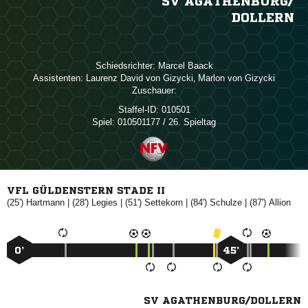
SV AGATHENBURG/​
DOLLERN
Schiedsrichter:
 
Assistenten:
   
,   
Zuschauer:
Staffel-ID:
010501
Spiel:
010501177 / 26. Spieltag
VFL GÜLDENSTERN STADE II
(25')

| (28')

| (51')

| (84')

| (87')

0’
45’
SV AGATHENBURG/DOLLERN