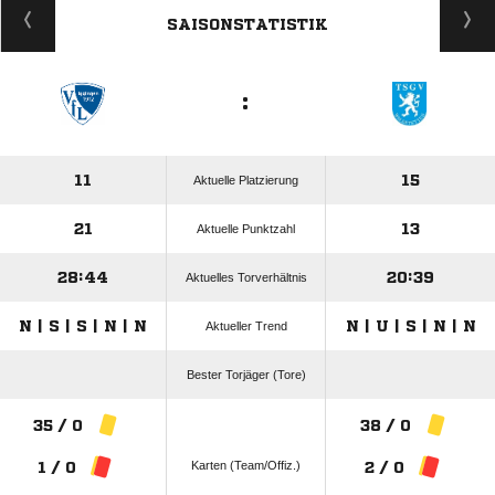
SAISONSTATISTIK
:
11
15
Aktuelle Platzierung
21
13
Aktuelle Punktzahl
28:44
20:39
Aktuelles Torverhältnis
N | S | S | N | N
N | U | S | N | N
Aktueller Trend
Bester Torjäger (Tore)
35 / 0
38 / 0
Karten (Team/Offiz.)
1 / 0
2 / 0