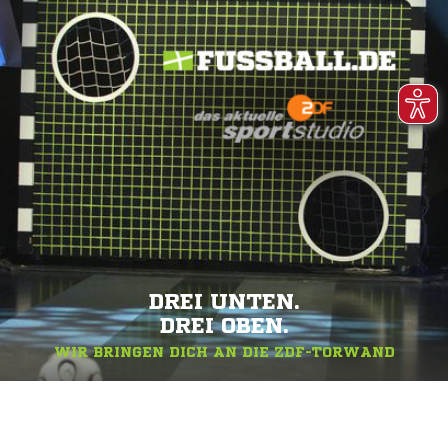
DREI UNTEN.
DREI OBEN.
WIR BRINGEN DICH AN DIE ZDF-TORWAND