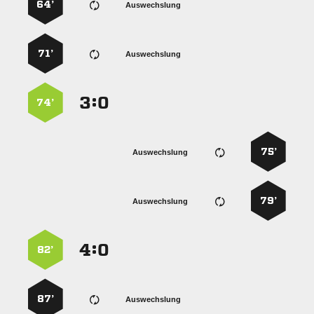
64’
Auswechslung
71’
Auswechslung
:


74’
75’
Auswechslung
79’
Auswechslung
:


82’
87’
Auswechslung