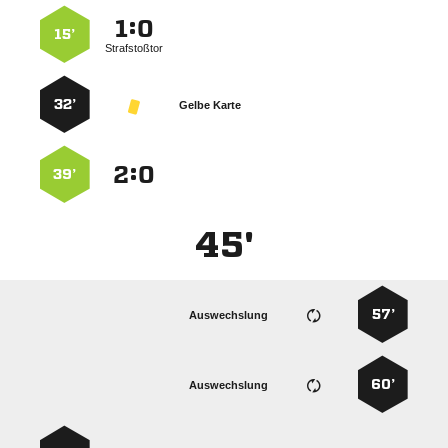
:


15’
Strafstoßtor
32’
Gelbe Karte
:


39’
45'
57’
Auswechslung
60’
Auswechslung