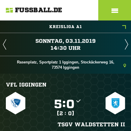
FUSSBALL.DE
KREISLIGA A1
 
 
Rasenplatz, Sportplatz 1 Iggingen, Stockäckerweg 16,
73574 Iggingen
VFL IGGINGEN

:

[2 : 0]
TSGV WALDSTETTEN II