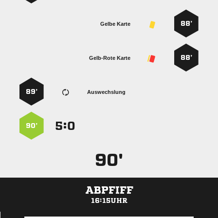
88’
Gelbe Karte
88’
Gelb-Rote Karte
89’
Auswechslung
:


90’
90'
ABPFIFF
16:15UHR
ANZEIGE