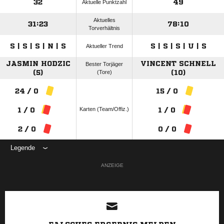
32
49
Aktuelle Punktzahl
Aktuelles
31:23
78:10
Torverhältnis
S | S | S | N | S
S | S | S | U | S
Aktueller Trend
JASMIN HODZIC
VINCENT SCHNELL
Bester Torjäger
(5)
(Tore)
(10)
24 / 0
15 / 0
Karten (Team/Offiz.)
1 / 0
1 / 0
2 / 0
0 / 0
Legende
ANZEIGE