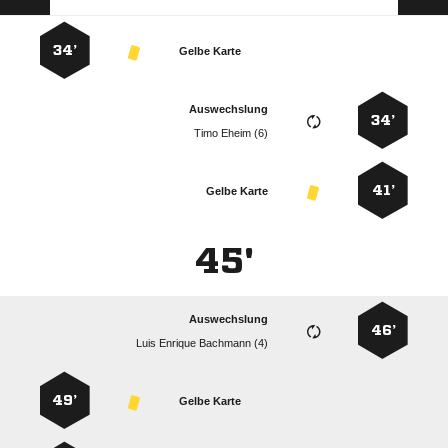
34’
Gelbe Karte
Auswechslung
34’
  
41’
Gelbe Karte
45'
Auswechslung
46’
   
49’
Gelbe Karte