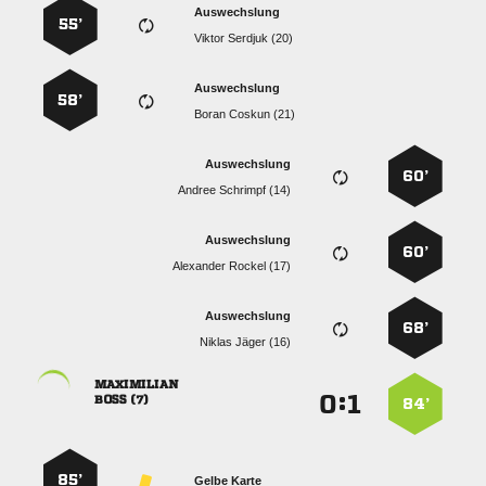
Auswechslung
55’
  
Auswechslung
58’
  
Auswechslung
60’
  
Auswechslung
60’
  
Auswechslung
68’
  

:


 
84’
85’
Gelbe Karte