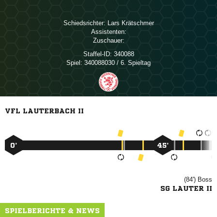
Schiedsrichter:
 
Assistenten:
Zuschauer:
Staffel-ID:
340088
Spiel:
340088030 / 6. Spieltag
VFL LAUTERBACH II
0’
45’
(84')

SG LAUTER II
SPIELBERICHTE & NEWS