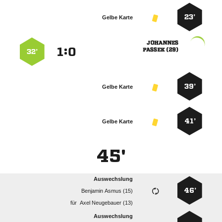
23’
Gelbe Karte

:


 
32’
39’
Gelbe Karte
41’
Gelbe Karte
45'
Auswechslung
46’
  
für
  
Auswechslung