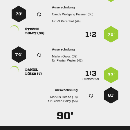
Auswechslung
70’
   
für
  

:


 
70’
Auswechslung
74’
  
für
  

:


 
77’
Strafstoßtor
Auswechslung
81’
  
für
  
90'