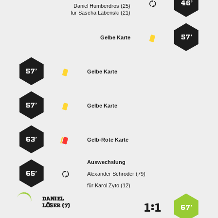
46’
  
für
  
57’
Gelbe Karte
57’
Gelbe Karte
57’
Gelbe Karte
63’
Gelb-Rote Karte
Auswechslung
65’
  
für
  

:


 
67’