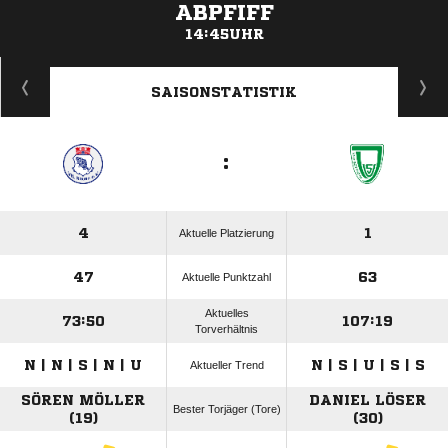
ABPFIFF
14:45UHR
ANZEIGE
SAISONSTATISTIK
:
4
1
Aktuelle Platzierung
47
63
Aktuelle Punktzahl
Aktuelles
73:50
107:19
Torverhältnis
N | N | S | N | U
N | S | U | S | S
Aktueller Trend
SÖREN MÖLLER
DANIEL LÖSER
Bester Torjäger (Tore)
(19)
(30)