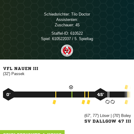
Schiedsrichter:
 
Assistenten:
Zuschauer:
45
Staffel-ID:
610522
Spiel:
610522037 / 5. Spieltag
VFL NAUEN III
(32')

0’
45’
(67', 77')

| (70')

SV DALLGOW 47 III