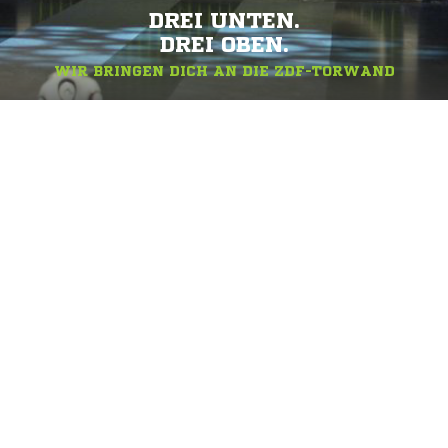
DREI UNTEN.
DREI OBEN.
WIR BRINGEN DICH AN DIE ZDF-TORWAND