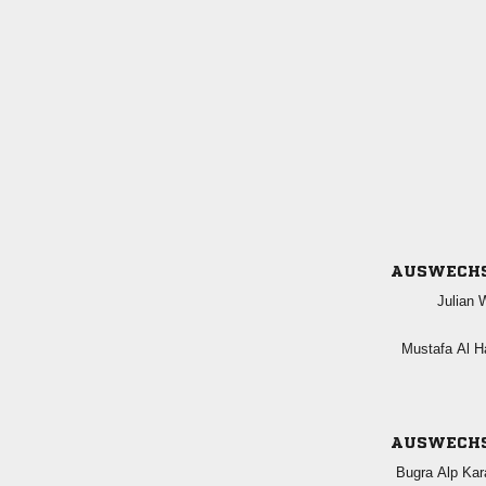
AUSWECH
 
  
AUSWECH
  