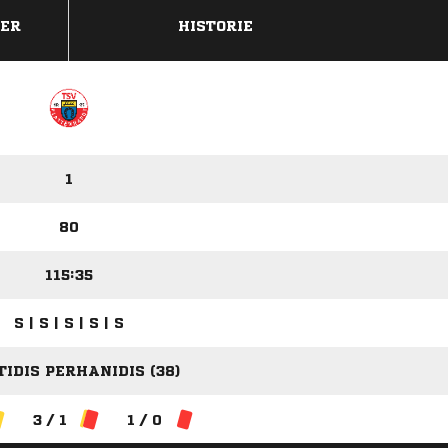
DER
HISTORIE
1
80
115:35
S | S | S | S | S
TIDIS PERHANIDIS (38)
3 / 1
1 / 0