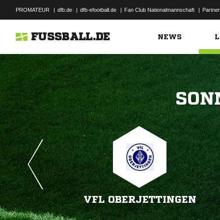
PROMATEUR
|
dfb.de
|
dfb-efootball.de
|
Fan Club Nationalmannschaft
|
Partner
FUSSBALL.DE
NEWS
L

VFL OBERJETTINGEN