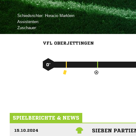
Schiedsrichter:
 
Assistenten:
Zuschauer:
VFL OBERJETTINGEN
0’
SPIELBERICHTE & NEWS
SIEBEN PARTIE
15.10.2024