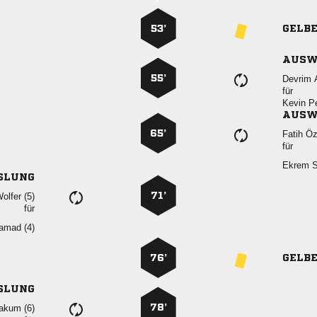
53’
GELB
AUSW
55’
 
für
 
AUSW
65’
 
für
 
SLUNG
71’
 
für
 
76’
GELB
SLUNG
78’
 