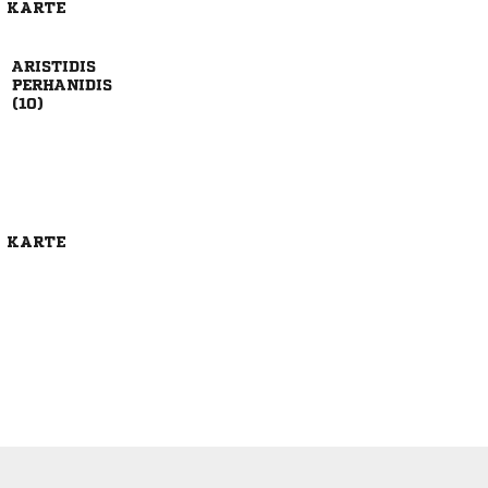
E KARTE



E KARTE