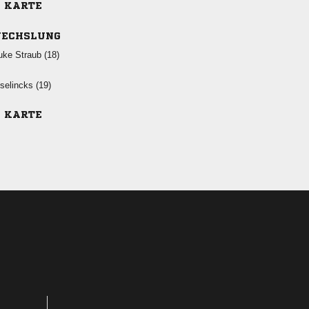
E KARTE
ECHSLUNG
  
 
E KARTE