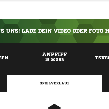
'S UNS! LADE DEIN VIDEO ODER FOTO 
ANZEIGE
ANPFIFF
GEN
TSVG
15:00UHR
SPIELVERLAUF