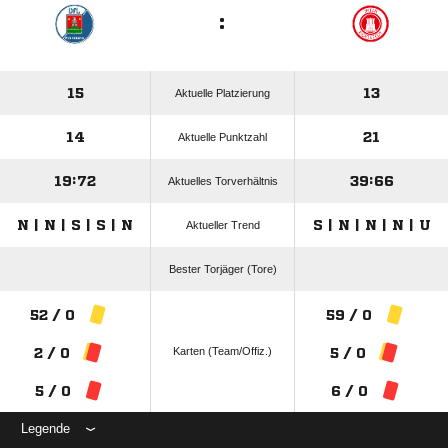
:
15
13
Aktuelle Platzierung
14
21
Aktuelle Punktzahl
19:72
39:66
Aktuelles Torverhältnis
N | N | S | S | N
S | N | N | N | U
Aktueller Trend
Bester Torjäger (Tore)
52 / 0
59 / 0
Karten (Team/Offiz.)
2 / 0
5 / 0
5 / 0
6 / 0
Legende