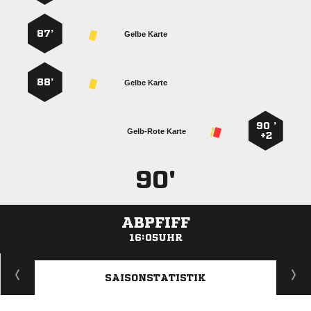
87’
Gelbe Karte
88’
Gelbe Karte
90 ’
Gelb-Rote Karte
+2
90'
ABPFIFF
16:05UHR
ANZEIGE
SAISONSTATISTIK