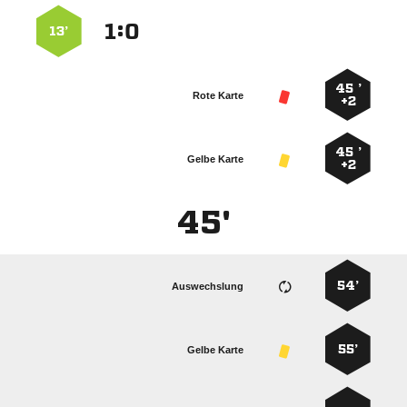
:


13’
45 ’
Rote Karte
+2
45 ’
Gelbe Karte
+2
45'
54’
Auswechslung
55’
Gelbe Karte