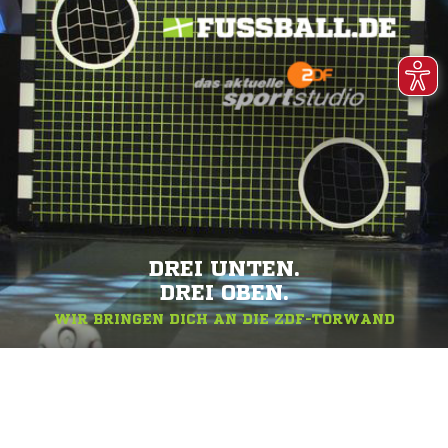
DREI UNTEN.
DREI OBEN.
WIR BRINGEN DICH AN DIE ZDF-TORWAND