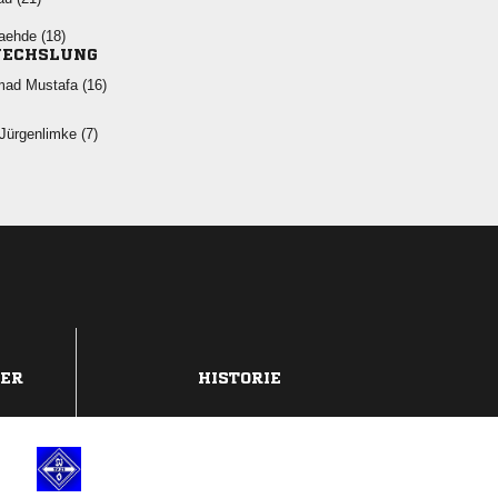
 
ECHSLUNG
  
 
DER
HISTORIE