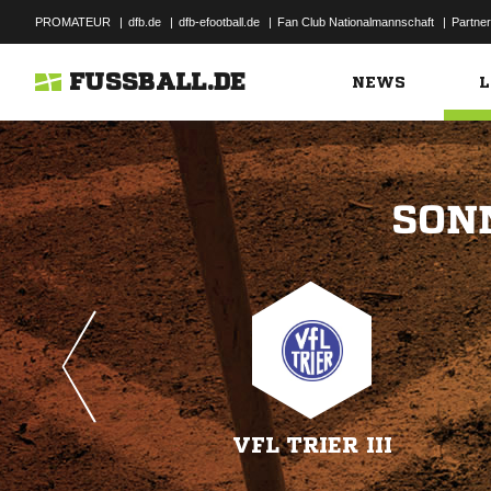
PROMATEUR
|
dfb.de
|
dfb-efootball.de
|
Fan Club Nationalmannschaft
|
Partner
FUSSBALL.DE
NEWS
L

VFL TRIER III