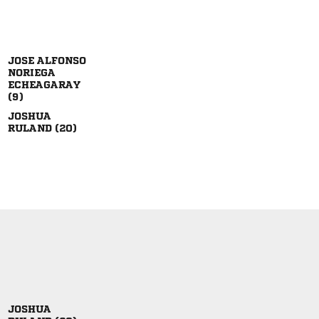
 




 
