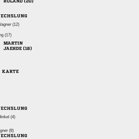
 
ECHSLUNG
 
 

 
E KARTE
ECHSLUNG
 
 
ECHSLUNG