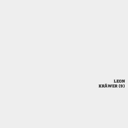

 