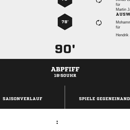
für
 
AUSW
78’

für
 
90'
ABPFIFF
18:50UHR
ANZEIGE
SAISONVERLAUF
SPIELE GEGENEINAN
: