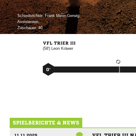
Schiedsrichter:
 
Assistenten:
Zuschauer:
40
VFL TRIER III
(58')


0’
SPIELBERICHTE & NEWS
VFL TRIER III 
11.11.2025