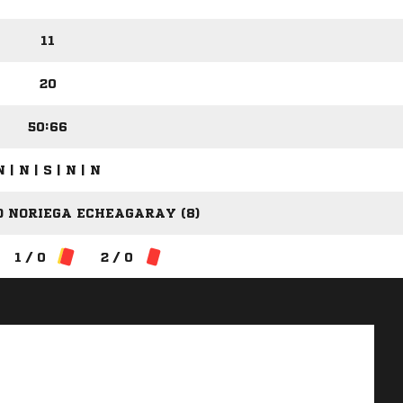
11
20
50:66
N | N | S | N | N
O NORIEGA ECHEAGARAY (8)
1 / 0
2 / 0