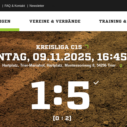
|
FAQ & Kontakt
|
Newsletter
Link
IGEN
VEREINE & VERBÄNDE
TRAINING &
KREISLIGA C15
 


Hartplatz, Trier-Mariahof, Hartplatz, Montessoriweg 8, 54296 Trier
:


[0 : 2]