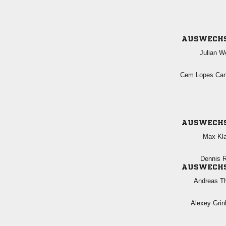
AUSWECH
 
  
AUSWECH
 
 
AUSWECH
 
 