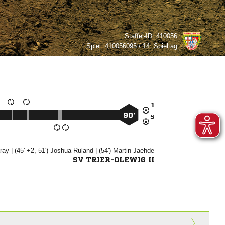
Staffel-ID:
410056
Spiel:
410056095 / 14. Spieltag

90’


| (45' +2, 51')


| (54')


SV TRIER-OLEWIG II