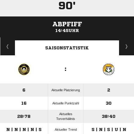
90'
ABPFIFF
14:45UHR
ANZEIGE
SAISONSTATISTIK
:
6
2
Aktuelle Platzierung
16
30
Aktuelle Punktzahl
Aktuelles
28:78
38:40
Torverhältnis
N | N | N | N | S
S | N | S | U | N
Aktueller Trend