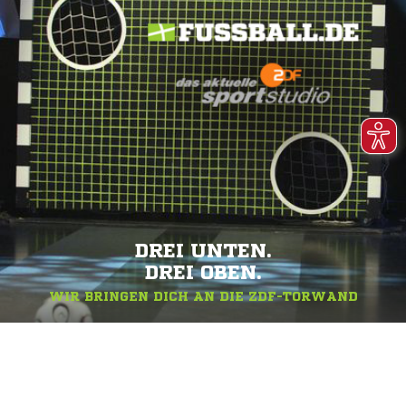
DREI UNTEN.
DREI OBEN.
WIR BRINGEN DICH AN DIE ZDF-TORWAND