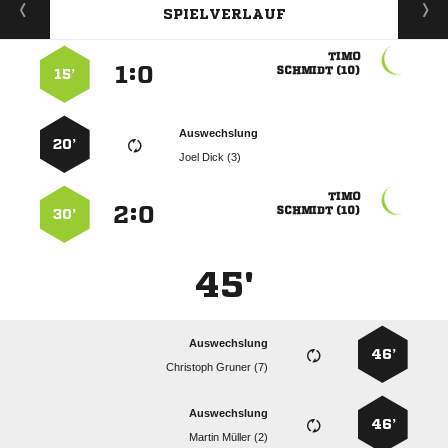
SPIELVERLAUF

:


 
15’
Auswechslung
20’
  

:


 
30’
45'
Auswechslung
46’
  
Auswechslung
46’
  