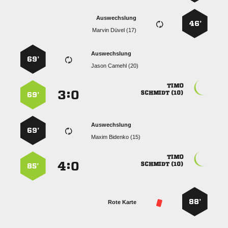
Auswechslung
46’
  
Auswechslung
69’
  

:


 
69’
Auswechslung
69’
  

:


 
85’
88’
Rote Karte