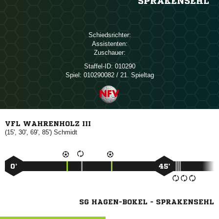
SPRAKENSEHL
Schiedsrichter:
Assistenten:
Zuschauer:
Staffel-ID:
010290
Spiel:
010290082 / 21. Spieltag
VFL WAHRENHOLZ III
(15', 30', 69', 85')

0’
45’
SG HAGEN-BOKEL - SPRAKENSEHL