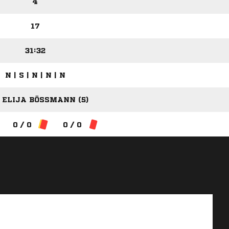
4
17
31:32
N | S | N | N | N
 ELIJA BÖSSMANN (5)
0 / 0
0 / 0