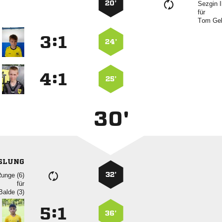
20’
 
für
 
:


24’
:


25’
30'
SLUNG
32’
 
für
 
:


36’