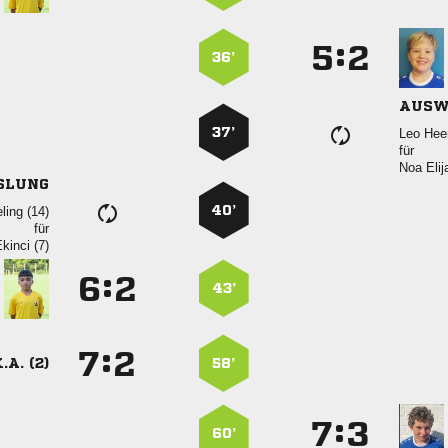
:


36’
AUSW
37’
 
für
 
SLUNG
40’
 
für
 
:


43’
:


.A. (2)
58’
:


60’