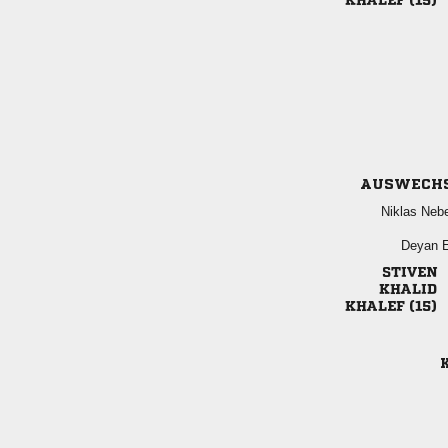
 
AUSWECH
 
 


 
K