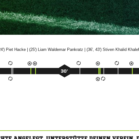
24')


| (25')
 

| (36', 43')

 
30’
CHTE ANGELEGT. UNTERSTÜTZE DEINEN VEREIN,