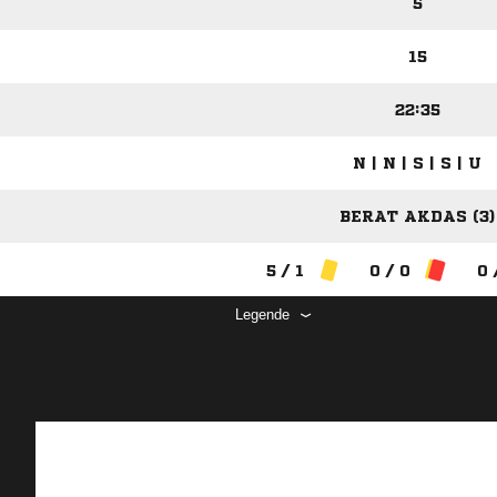
5
15
22:35
N | N | S | S | U
BERAT AKDAS (3)
5 / 1
0 / 0
0 
Legende