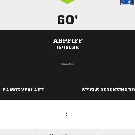
60'
ABPFIFF
19:15UHR
ANZEIGE
SAISONVERLAUF
SPIELE GEGENEINAN
: