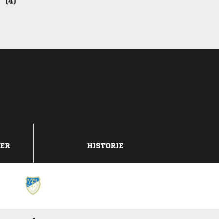

DER
HISTORIE