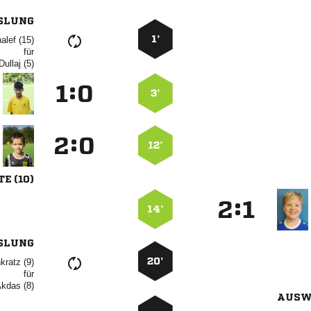
SLUNG
1’
 
für
 
:


3’
:


12’
 
:


14’
SLUNG
20’
 
für
 
AUSW