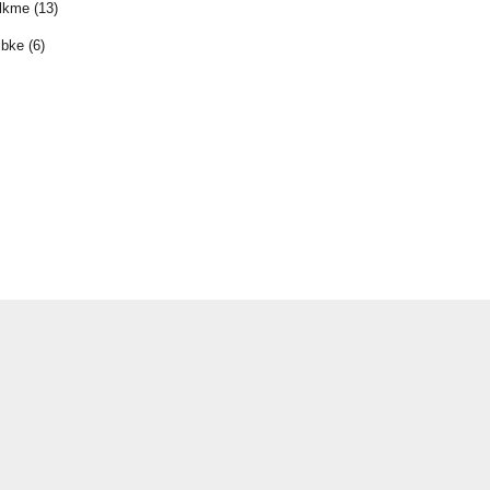
 
 