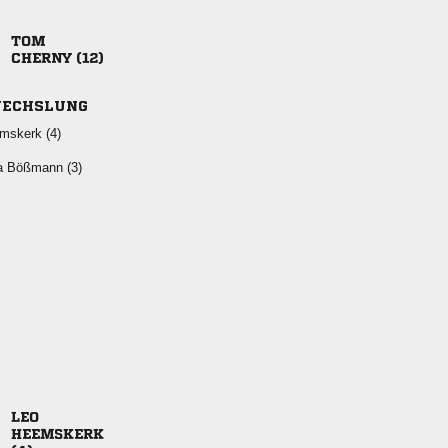

 
ECHSLUNG
 
  

