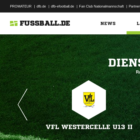
PROMATEUR
|
dfb.de
|
dfb-efootball.de
|
Fan Club Nationalmannschaft
|
Partner
FUSSBALL.DE
NEWS
L

Ra
VFL WESTERCELLE U13 II