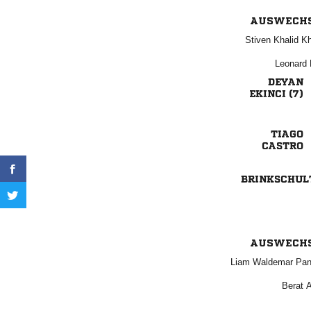
AUSWECH
  
 

 



AUSWECH
  
 