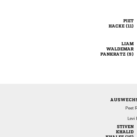

 


 
AUSWECH
 
 

