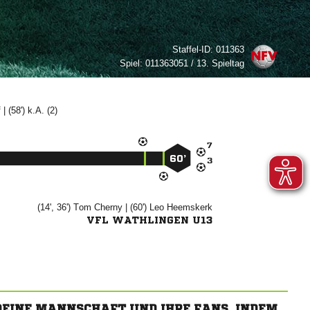
Staffel-ID:
011363
Spiel:
011363051 / 13. Spieltag

| (58') k.A. (2)

60’

(14', 36')


| (60')


VFL WATHLINGEN U13
 DEINE MANNSCHAFT UND IHRE FANS, INDEM