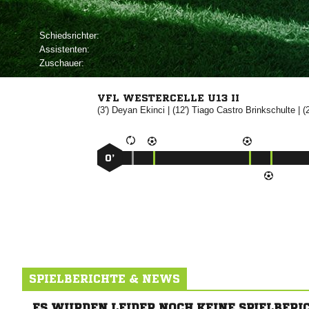
Schiedsrichter:
Assistenten:
Zuschauer:
VFL WESTERCELLE U13 II
(3')


| (12')

 
| (
0’
SPIELBERICHTE & NEWS
ES WURDEN LEIDER NOCH KEINE SPIELBERI