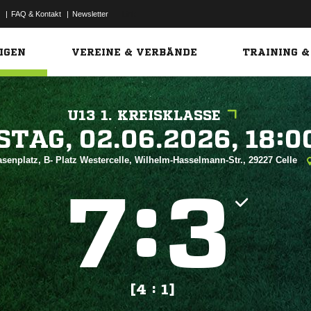
|
FAQ & Kontakt
|
Newsletter
Link
IGEN
VEREINE & VERBÄNDE
TRAINING &
U13 1. KREISKLASSE
 


senplatz, B- Platz Westercelle, Wilhelm-Hasselmann-Str., 29227 Celle
:


[4 : 1]