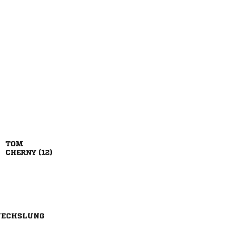

 
ECHSLUNG