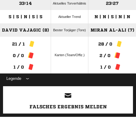
33:14
23:27
Aktuelles Torverhältnis
S | S | N | S | S
N | N | S | N | N
Aktueller Trend
DAVID VAJAGIC (8)
MIRAN AL-ALI (7)
Bester Torjäger (Tore)
21 / 1
28 / 0
Karten (Team/Offiz.)
0 / 0
2 / 0
1 / 0
1 / 0
Legende
ANZEIGE
FALSCHES ERGEBNIS MELDEN