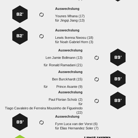
Auswechslung
82’
  
für
  
Auswechslung
82’
   
für
   
Auswechslung
89’
   
für
  
Auswechslung
89’
  
für
  
Auswechslung
   
89’
für
      

Auswechslung
89’
     
für
   