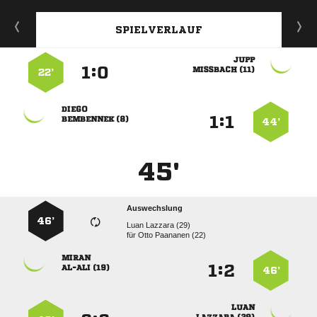
SPIELVERLAUF

:


 
22’

:


 
44’
45'
Auswechslung
46’
  
für
  

:


 
46’
