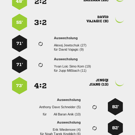
:


 
48’

:


 
55’
Auswechslung
71’
  
für
  
Auswechslung
71’
    
für
  

:


 
73’
Auswechslung
82’
   
für
   
Auswechslung
82’
  
für
   