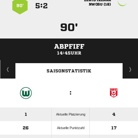
 
:


 
90’
90'
ABPFIFF
14:45UHR
ANZEIGE
SAISONSTATISTIK
:
1
4
Aktuelle Platzierung
26
17
Aktuelle Punktzahl