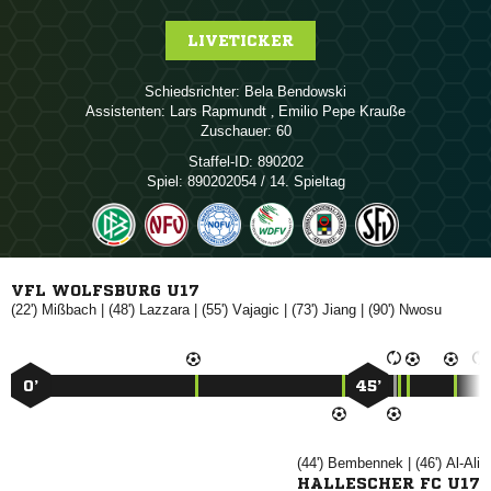
LIVETICKER
Schiedsrichter:
 
Assistenten:
 
,   
Zuschauer:
60
Staffel-ID:
890202
Spiel:
890202054 / 14. Spieltag
VFL WOLFSBURG U17
(22')

| (48')

| (55')

| (73')

| (90')

0’
45’
(44')

| (46')

HALLESCHER FC U17