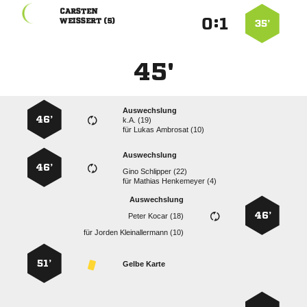

:


 
35’
45'
Auswechslung
46’
k.A. (19)
für
  
Auswechslung
46’
  
für
  
Auswechslung
46’
  
für
  
51’
Gelbe Karte