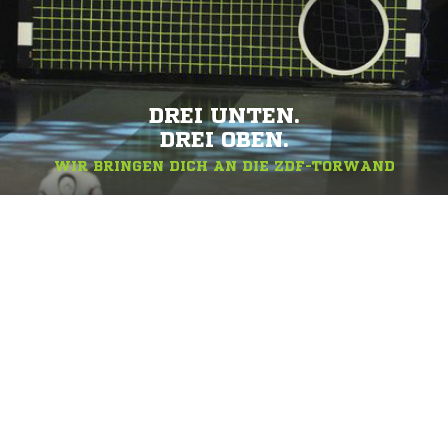
DREI UNTEN.
DREI OBEN.
WIR BRINGEN DICH AN DIE ZDF-TORWAND