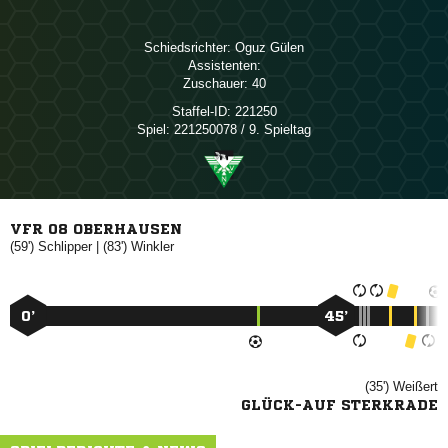
Schiedsrichter:
 
Assistenten:
Zuschauer:
40
Staffel-ID:
221250
Spiel:
221250078 / 9. Spieltag
VFR 08 OBERHAUSEN
(59')

| (83')

0’
45’
(35')

GLÜCK-AUF STERKRADE