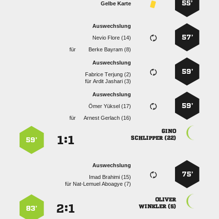
55’
Gelbe Karte
Auswechslung
57’
  
für
  
Auswechslung
59’
  
für
  
Auswechslung
59’
  
für
  

:


 
59’
Auswechslung
75’
  
für
  

:


 
83’