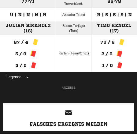
77:71
86:78
Torverhältnis
U | N | N | N | N
N | S | S | S | N
Aktueller Trend
JULIAN BIRKHOLZ
TIMO HENDEL
Bester Torjäger
(16)
(Tore)
(17)
87 / 4
70 / 6
Karten (Team/Offiz.)
5 / 0
2 / 0
3 / 0
1 / 0
Legende
ANZEIGE
FALSCHES ERGEBNIS MELDEN