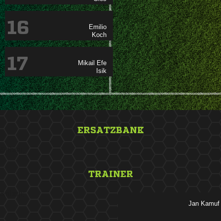
16


17
 

ERSATZBANK
&nbsp;
TRAINER
&nbsp;
 