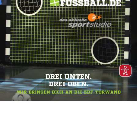
DREI UNTEN.
DREI OBEN.
WIR BRINGEN DICH AN DIE ZDF-TORWAND