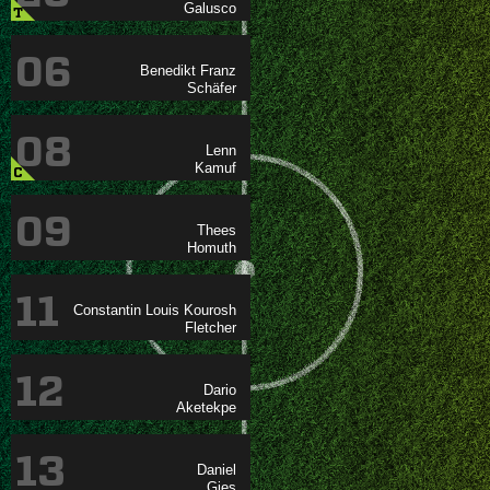

T
06
 

08


C
09


11
  

12


13

