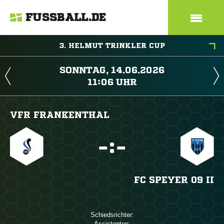
FUSSBALL.DE
3. HELMUT TRINKLER CUP
 
 
VFR FRANKENTHAL

:

FC SPEYER 09 II
Schiedsrichter:
Assistenten: