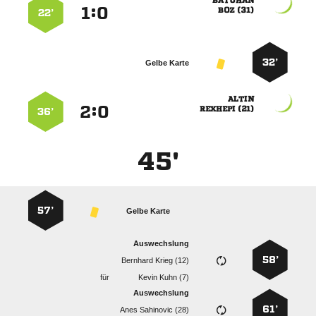

:


 
22’
32’
Gelbe Karte

:


 
36’
45'
57’
Gelbe Karte
Auswechslung
58’
  
für
  
Auswechslung
61’
  