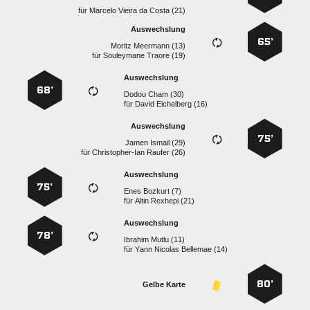
für
    
Auswechslung
65’
  
für
  
Auswechslung
68’
  
für
  
Auswechslung
75’
  
für
  
Auswechslung
75’
  
für
  
Auswechslung
78’
  
für
   
80’
Gelbe Karte