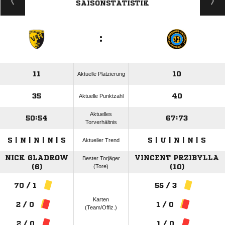
SAISONSTATISTIK
:
11
10
Aktuelle Platzierung
35
40
Aktuelle Punktzahl
Aktuelles
50:54
67:73
Torverhältnis
S | N | N | N | S
S | U | N | N | S
Aktueller Trend
NICK GLADROW
VINCENT PRZIBYLLA
Bester Torjäger
(6)
(Tore)
(10)
70 / 1
55 / 3
Karten
2 / 0
1 / 0
(Team/Offiz.)
2 / 0
1 / 0