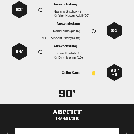
Auswechslung
82’
  
für
   
Auswechslung
84’
  
für
  
Auswechslung
84’
  
für
  
90 ’
Gelbe Karte
+5
90'
ABPFIFF
14:45UHR
ANZEIGE