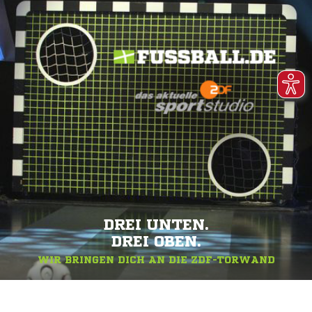
DREI UNTEN.
DREI OBEN.
WIR BRINGEN DICH AN DIE ZDF-TORWAND