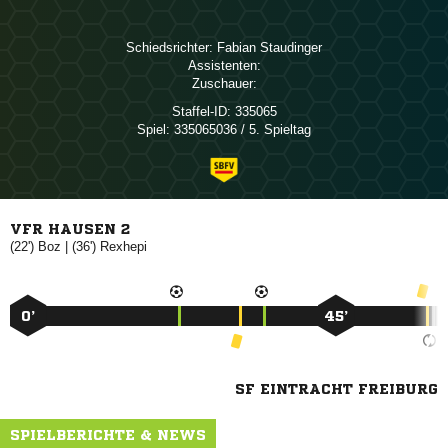
Schiedsrichter:
 
Assistenten:
Zuschauer:
Staffel-ID:
335065
Spiel:
335065036 / 5. Spieltag
VFR HAUSEN 2
(22')

| (36')

0’
45’
SF EINTRACHT FREIBURG
SPIELBERICHTE & NEWS