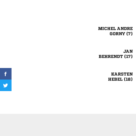
 
 

 

 