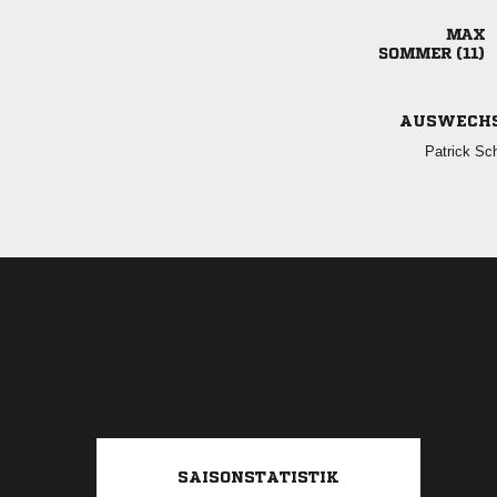

 
AUSWECH
 
SAISONSTATISTIK