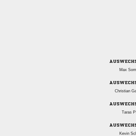
AUSWECH
 
AUSWECH
 
AUSWECH
 
AUSWECH
 