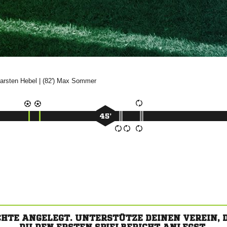


| (82')


45’
CHTE ANGELEGT. UNTERSTÜTZE DEINEN VEREIN,