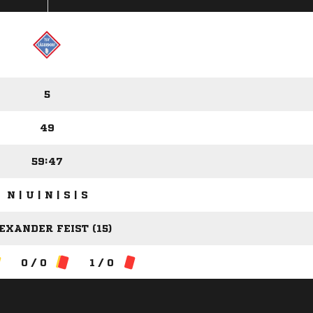
5
49
59:47
N | U | N | S | S
EXANDER FEIST (15)
0 / 0
1 / 0