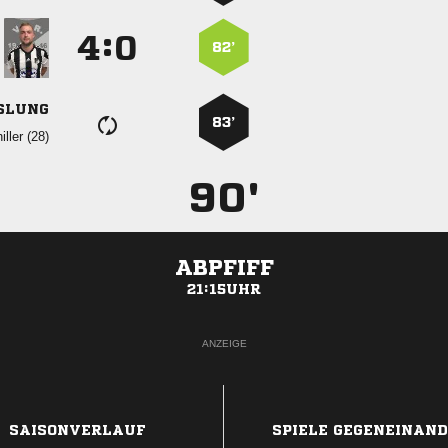
:


82’
SLUNG
83’
 
90'
ABPFIFF
21:15UHR
ANZEIGE
SAISONVERLAUF
SPIELE GEGENEINAN