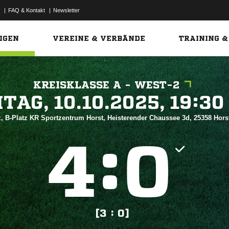
|
FAQ & Kontakt
|
Newsletter
Link
IGEN
VEREINE & VERBÄNDE
TRAINING &
KREISKLASSE A - WEST-2
 


, B-Platz KR Sportzentrum Horst, Heisterender Chaussee 3d, 25358 Horst
:


[3 : 0]