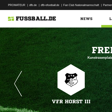
PROMATEUR
|
dfb.de
|
dfb-efootball.de
|
Fan Club Nationalmannschaft
|
Partner
FUSSBALL.DE
NEWS
L

Kunstrasenplatz
VFR HORST III