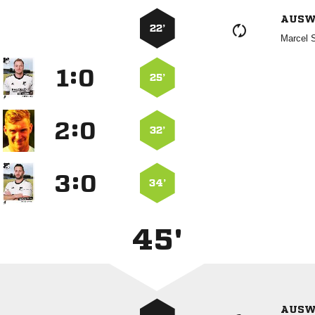
AUSW
22’
 
:


25’
:


32’
:


34’
45'
AUSW