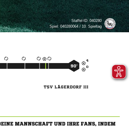
Staffel-ID:
040280
Spiel:
040280064 / 10. Spieltag

90’

TSV LÄGERDORF III
 DEINE MANNSCHAFT UND IHRE FANS, INDEM