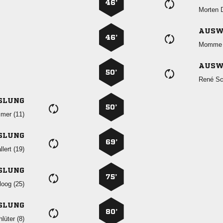
46’
 
AUSW
46’
 
AUSW
50’
 
SLUNG
50’
 
SLUNG
69’
 
SLUNG
75’
 
SLUNG
80’
 