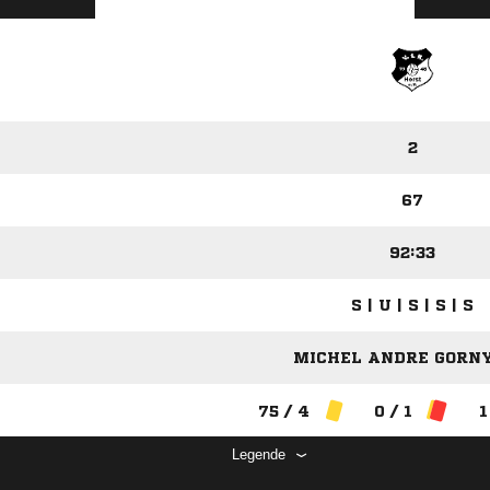
2
67
92:33
S | U | S | S | S
MICHEL ANDRE GORNY
75 / 4
0 / 1
1
Legende