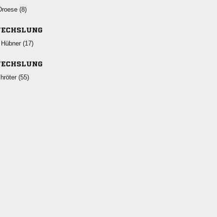
 
ECHSLUNG
 
ECHSLUNG
 