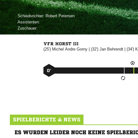
Schiedsrichter:
 
Assistenten:
Zuschauer:
VFR HORST III
(25')
 

| (32')


| (34')

0’
SPIELBERICHTE & NEWS
ES WURDEN LEIDER NOCH KEINE SPIELBERI