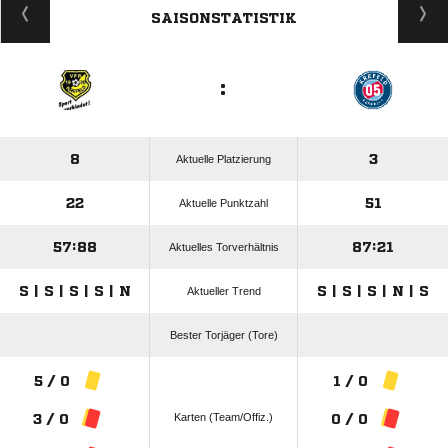
SAISONSTATISTIK
:
8
3
Aktuelle Platzierung
22
51
Aktuelle Punktzahl
57:88
87:21
Aktuelles Torverhältnis
S | S | S | S | N
S | S | S | N | S
Aktueller Trend
Bester Torjäger (Tore)
5 / 0
1 / 0
Karten (Team/Offiz.)
3 / 0
0 / 0