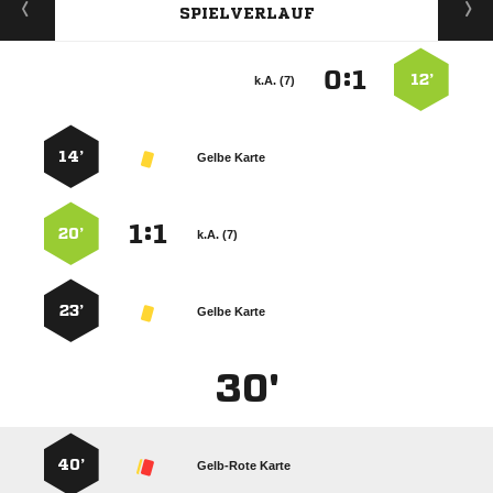
SPIELVERLAUF
:


12’
k.A. (7)
14’
Gelbe Karte
:


20’
k.A. (7)
23’
Gelbe Karte
30'
40’
Gelb-Rote Karte