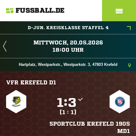
FUSSBALL.DE
D-JUN. KREISKLASSE STAFFEL 4
 
 
Hartplatz, Westparkstr., Westparkstr. 3, 47803 Krefeld
VFR KREFELD D1

:

[1 : 1]
SPORTCLUB KREFELD 1905
MD1