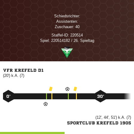
Schiedsrichter:
Assistenten:
Zuschauer:
40
Staffel-ID:
220514
Spiel:
220514182 / 26. Spieltag
VFR KREFELD D1
(20') k.A. (7)
0’
30’
(12', 44', 51') k.A. (7)
SPORTCLUB KREFELD 1905