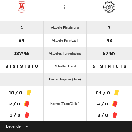
:
1
7
Aktuelle Platzierung
84
42
Aktuelle Punktzahl
127:42
57:67
Aktuelles Torverhältnis
S | S | S | S | U
N | S | N | U | S
Aktueller Trend
Bester Torjäger (Tore)
48 / 0
64 / 0
Karten (Team/Offiz.)
2 / 0
4 / 0
1 / 0
3 / 0
Legende