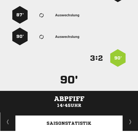
87’
Auswechslung
90’
Auswechslung
:


90’
90'
ABPFIFF
14:45UHR
ANZEIGE
SAISONSTATISTIK