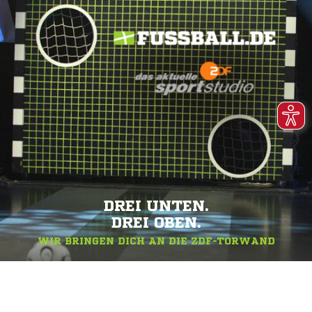
DREI UNTEN.
DREI OBEN.
WIR BRINGEN DICH AN DIE ZDF-TORWAND