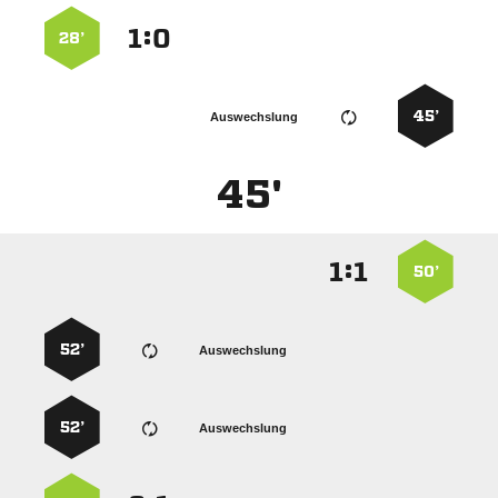
:


28’
45’
Auswechslung
45'
:


50’
52’
Auswechslung
52’
Auswechslung