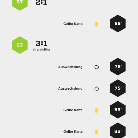
:


63’
65’
Gelbe Karte
:


65’
Strafstoßtor
75’
Auswechslung
75’
Auswechslung
86’
Gelbe Karte
86’
Gelbe Karte